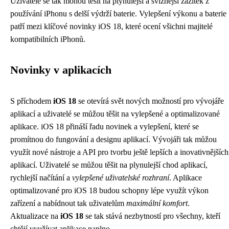
Uživatelé se tak mohou těšit na plynulejší a svižnější zážitek z
používání iPhonu s delší výdrží baterie. Vylepšení výkonu a baterie
patří mezi klíčové novinky iOS 18, které ocení všichni majitelé
kompatibilních iPhonů.
Novinky v aplikacích
S příchodem
iOS 18
se otevírá svět nových možností pro vývojáře
aplikací a uživatelé se můžou těšit na vylepšené a optimalizované
aplikace. iOS 18 přináší řadu novinek a vylepšení, které se
promítnou do fungování a designu aplikací. Vývojáři tak můžou
využít nové nástroje a API pro tvorbu ještě lepších a inovativnějších
aplikací. Uživatelé se můžou těšit na plynulejší chod aplikací,
rychlejší načítání a
vylepšené uživatelské rozhraní
. Aplikace
optimalizované pro iOS 18 budou schopny lépe využít výkon
zařízení a nabídnout tak uživatelům
maximální komfort
.
Aktualizace na
iOS 18
se tak stává nezbytností pro všechny, kteří
chtějí využívat aplikace naplno.