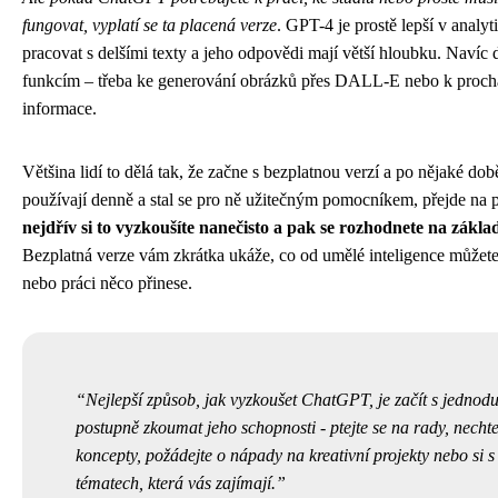
fungovat, vyplatí se ta placená verze
. GPT-4 je prostě lepší v anal
pracovat s delšími texty a jeho odpovědi mají větší hloubku. Navíc 
funkcím – třeba ke generování obrázků přes DALL-E nebo k procház
informace.
Většina lidí to dělá tak, že začne s bezplatnou verzí a po nějaké do
používají denně a stal se pro ně užitečným pomocníkem, přejde na 
nejdřív si to vyzkoušíte nanečisto a pak se rozhodnete na zákla
Bezplatná verze vám zkrátka ukáže, co od umělé inteligence můžete č
nebo práci něco přinese.
Nejlepší způsob, jak vyzkoušet ChatGPT, je začít s jedno
postupně zkoumat jeho schopnosti - ptejte se na rady, nechte s
koncepty, požádejte o nápady na kreativní projekty nebo si s
tématech, která vás zajímají.