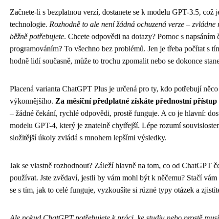
Začnete-li s bezplatnou verzí, dostanete se k modelu GPT-3.5, což j
technologie.
Rozhodně to ale není žádná ochuzená verze – zvládne n
běžně potřebujete
. Chcete odpovědi na dotazy? Pomoc s napsáním 
programováním? To všechno bez problémů. Jen je třeba počítat s 
hodně lidí současně, může to trochu zpomalit nebo se dokonce stane,
Placená varianta ChatGPT Plus je určená pro ty, kdo potřebují něco 
výkonnějšího.
Za měsíční předplatné získáte přednostní přístup
– žádné čekání, rychlé odpovědi, prostě funguje. A co je hlavní: do
modelu GPT-4, který je znatelně chytřejší. Lépe rozumí souvisloste
složitější úkoly zvládá s mnohem lepšími výsledky.
Jak se vlastně rozhodnout? Záleží hlavně na tom, co od ChatGPT če
používat. Jste zvědaví, jestli by vám mohl být k něčemu? Stačí vám
se s tím, jak to celé funguje, vyzkoušíte si různé typy otázek a zjistíte
Ale pokud ChatGPT potřebujete k práci, ke studiu nebo prostě musít