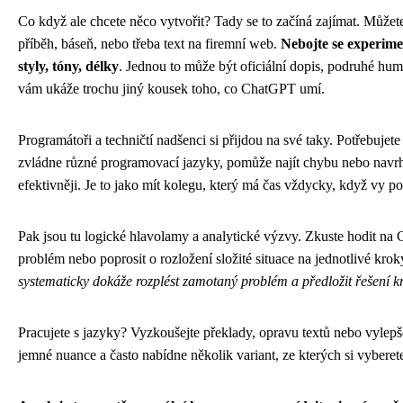
Co když ale chcete něco vytvořit? Tady se to začíná zajímat. Můžete
příběh, báseň, nebo třeba text na firemní web.
Nebojte se experime
styly, tóny, délky
. Jednou to může být oficiální dopis, podruhé hu
vám ukáže trochu jiný kousek toho, co ChatGPT umí.
Programátoři a techničtí nadšenci si přijdou na své taky. Potřebuj
zvládne různé programovací jazyky, pomůže najít chybu nebo navrh
efektivněji. Je to jako mít kolegu, který má čas vždycky, když vy po
Pak jsou tu logické hlavolamy a analytické výzvy. Zkuste hodit n
problém nebo poprosit o rozložení složité situace na jednotlivé krok
systematicky dokáže rozplést zamotaný problém a předložit řešení k
Pracujete s jazyky? Vyzkoušejte překlady, opravu textů nebo vylepše
jemné nuance a často nabídne několik variant, ze kterých si vyberete 