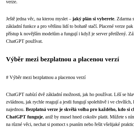
verze.
Ještě jedna věc, na kterou myslet –
jaký plán si vyberete
. Zdarma 
základní funkce a pro většinu lidí to bohatě stačí. Placené verze pak
přístup k novějším modelům a fungují i když je server přetížený. Zá
ChatGPT používat.
Výběr mezi bezplatnou a placenou verzí
# Výběr mezi bezplatnou a placenou verzí
ChatGPT nabízí dvě základní možnosti, jak ho používat. Liší se hl
zvládnou, jak rychle reagují a jestli fungují spolehlivě i ve chvílích
najednou.
Bezplatná verze je skvělá volba pro každého, kdo si c
ChatGPT funguje
, aniž by musel hned cokoliv platit. Můžete s ní
na různé věci, nechat si pomoct s psaním nebo řešit všelijaké prakti