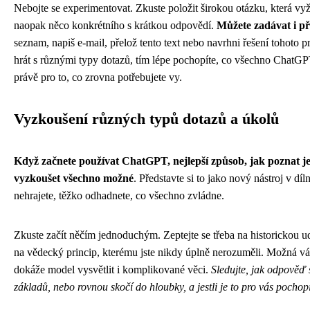
Nebojte se experimentovat. Zkuste položit širokou otázku, která vy
naopak něco konkrétního s krátkou odpovědí.
Můžete zadávat i p
seznam, napiš e-mail, přelož tento text nebo navrhni řešení tohoto 
hrát s různými typy dotazů, tím lépe pochopíte, co všechno ChatGP
právě pro to, co zrovna potřebujete vy.
Vyzkoušení různých typů dotazů a úkolů
Když začnete používat ChatGPT, nejlepší způsob, jak poznat je
vyzkoušet všechno možné
. Představte si to jako nový nástroj v dí
nehrajete, těžko odhadnete, co všechno zvládne.
Zkuste začít něčím jednoduchým. Zeptejte se třeba na historickou ud
na vědecký princip, kterému jste nikdy úplně nerozuměli. Možná vá
dokáže model vysvětlit i komplikované věci.
Sledujte, jak odpověď s
základů, nebo rovnou skočí do hloubky, a jestli je to pro vás pochop