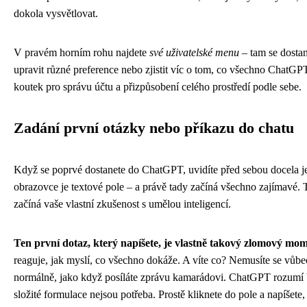
dokola vysvětlovat.
V pravém horním rohu najdete
své uživatelské menu
– tam se dostan
upravit různé preference nebo zjistit víc o tom, co všechno ChatGP
koutek pro správu účtu a přizpůsobení celého prostředí podle sebe.
Zadání první otázky nebo příkazu do chatu
Když se poprvé dostanete do ChatGPT, uvidíte před sebou docela j
obrazovce je textové pole – a právě tady začíná všechno zajímavé. T
začíná vaše vlastní zkušenost s umělou inteligencí.
Ten první dotaz, který napíšete, je vlastně takový zlomový mom
reaguje, jak myslí, co všechno dokáže. A víte co? Nemusíte se vůbec
normálně, jako když posíláte zprávu kamarádovi. ChatGPT rozumí 
složité formulace nejsou potřeba. Prostě kliknete do pole a napíšete