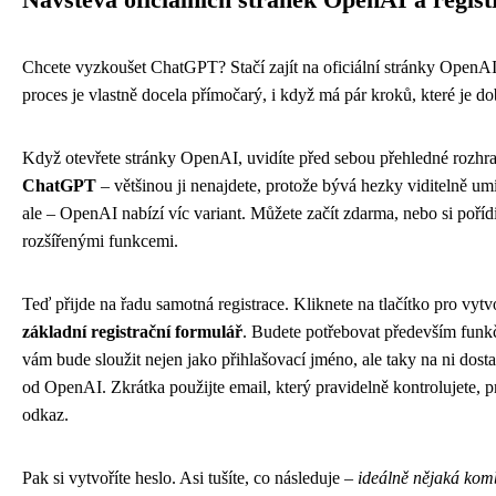
Chcete vyzkoušet ChatGPT? Stačí zajít na oficiální stránky OpenAI
proces je vlastně docela přímočarý, i když má pár kroků, které je do
Když otevřete stránky OpenAI, uvidíte před sebou přehledné rozhr
ChatGPT
– většinou ji nenajdete, protože bývá hezky viditelně u
ale – OpenAI nabízí víc variant. Můžete začít zdarma, nebo si poříd
rozšířenými funkcemi.
Teď přijde na řadu samotná registrace. Kliknete na tlačítko pro vytv
základní registrační formulář
. Budete potřebovat především funk
vám bude sloužit nejen jako přihlašovací jméno, ale taky na ni dost
od OpenAI. Zkrátka použijte email, který pravidelně kontrolujete, p
odkaz.
Pak si vytvoříte heslo. Asi tušíte, co následuje –
ideálně nějaká kom