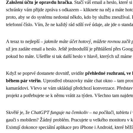
Založení účtu je opravdu hračka
. Stačí váš email a heslo, které s
schránky vám přijde zpráva s odkazem – kliknete na něj a máte hoto
proto, aby se do systému nedostal někdo, kdo by službu zneužíval. 
telefonní číslo. Vím, že ne každý rád sdílí své údaje, ale jde o stan
A teraz to nejlepší –
jakmile máte účet hotový, můžete rovnou začít 
už jen zadáte email a heslo. Ještě jednodušší je přihlášení přes Goo
pokud ho máte. Ušetříte si tak další heslo v hlavě, kterých už máme 
Když se poprvé dostanete dovnitř, uvidíte
přehledné rozhraní, ve 
během pár vteřin
. Uprostřed obrazovky máte chat okno – tam prostě
kamarádovi. Vlevo se vám ukládají předchozí konverzace. Představte 
projekt a potřebujete se k němu vrátit za týden. Všechno tam najdete
Skvělé je, že
ChatGPT funguje na čemkoliv – na počítači, tabletu i 
gauči s mobilem? Žádný problém. Pracujete u velkého monitoru v ka
Existují dokonce speciální aplikace pro iPhone i Android, které běž