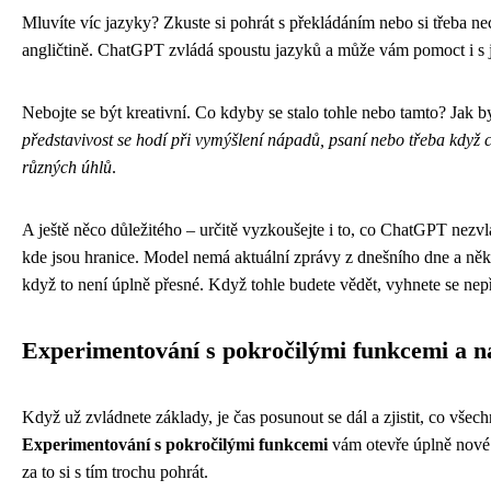
Mluvíte víc jazyky? Zkuste si pohrát s překládáním nebo si třeba ne
angličtině. ChatGPT zvládá spoustu jazyků a může vám pomoct i s 
Nebojte se být kreativní. Co kdyby se stalo tohle nebo tamto? Jak 
představivost se hodí při vymýšlení nápadů, psaní nebo třeba když 
různých úhlů
.
A ještě něco důležitého – určitě vyzkoušejte i to, co ChatGPT nezvl
kde jsou hranice. Model nemá aktuální zprávy z dnešního dne a něk
když to není úplně přesné. Když tohle budete vědět, vyhnete se n
Experimentování s pokročilými funkcemi a n
Když už zvládnete základy, je čas posunout se dál a zjistit, co vš
Experimentování s pokročilými funkcemi
vám otevře úplně nové m
za to si s tím trochu pohrát.