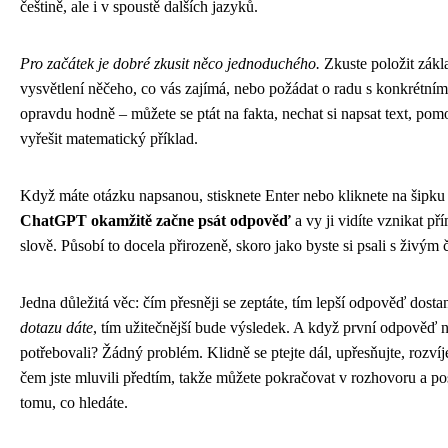
češtině, ale i v spoustě dalších jazyků.
Pro začátek je dobré zkusit něco jednoduchého.
Zkuste položit zákla
vysvětlení něčeho, co vás zajímá, nebo požádat o radu s konkrétní
opravdu hodně – můžete se ptát na fakta, nechat si napsat text, p
vyřešit matematický příklad.
Když máte otázku napsanou, stisknete Enter nebo kliknete na šipku 
ChatGPT okamžitě začne psát odpověď
a vy ji vidíte vznikat p
slově. Působí to docela přirozeně, skoro jako byste si psali s živým
Jedna důležitá věc: čím přesněji se zeptáte, tím lepší odpověď dosta
dotazu dáte
, tím užitečnější bude výsledek. A když první odpověď ne
potřebovali? Žádný problém. Klidně se ptejte dál, upřesňujte, rozví
čem jste mluvili předtím, takže můžete pokračovat v rozhovoru a po
tomu, co hledáte.