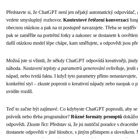
Představte si, že ChatGPT není jen nějaký automatický odpovídač, a
vedete smysluplný rozhovor.
Kontextové řetězení konverzací
fung
obecnou otázkou a pak na ni postupně navazujete. Třeba se nejdřív z
pak se zaměříte na portrétní fotky a nakonec se dostanete k osvětlení
další otázkou model lépe chápe, kam směřujete, a odpovědi jsou přes
Možná jste si všimli, že někdy ChatGPT odpovídá kreativněji, jindy
náhoda.
Nastavení teploty a parametrů generování
ovlivňuje, jestli 
nápad, nebo tvrdá fakta. I když tyto parametry přímo nenastavujete, 
konkrétní styl – zkuste poprosit o kreativní nápady nebo naopak o 
uvidíte rozdíl.
Teď to začne být zajímavé. Co kdybyste ChatGPT poprosili, aby se
právník nebo třeba programátor?
Různé formáty promptů
dokážou
odpovědi. Zkuste říct: Představ si, že jsi nutriční poradce s dvacetil
dostanete odpovědi v jiné hloubce, s jiným přístupem a slovníkem.