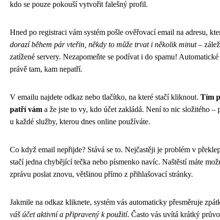
kdo se pouze pokouší vytvořit falešný profil.
Hned po registraci vám systém pošle ověřovací email na adresu, kter
dorazí během pár vteřin, někdy to může trvat i několik minut
– zálež
zatížené servery. Nezapomeňte se podívat i do spamu! Automatické 
právě tam, kam nepatří.
V emailu najdete odkaz nebo tlačítko, na které stačí kliknout.
Tím p
patří vám
a že jste to vy, kdo účet zakládá. Není to nic složitého –
u každé služby, kterou dnes online používáte.
Co když email nepřijde? Stává se to. Nejčastěji je problém v překle
stačí jedna chybějící tečka nebo písmenko navíc. Naštěstí máte mož
zprávu poslat znovu, většinou přímo z přihlašovací stránky.
Jakmile na odkaz kliknete, systém vás automaticky přesměruje zpát
váš účet aktivní a připravený k použití
. Často vás uvítá krátký prův