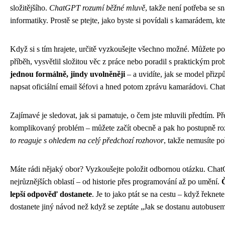
složitějšího.
ChatGPT rozumí běžné mluvě
, takže není potřeba se sn
informatiky. Prostě se ptejte, jako byste si povídali s kamarádem, kt
Když si s tím hrajete, určitě vyzkoušejte všechno možné. Můžete po
příběh, vysvětlil složitou věc z práce nebo poradil s praktickým p
jednou formálně, jindy uvolněněji
– a uvidíte, jak se model přizp
napsat oficiální email šéfovi a hned potom zprávu kamarádovi. Cha
Zajímavé je sledovat, jak si pamatuje, o čem jste mluvili předtím. Pře
komplikovaný problém – můžete začít obecně a pak ho postupně roz
to reaguje s ohledem na celý předchozí rozhovor
, takže nemusíte p
Máte rádi nějaký obor? Vyzkoušejte položit odbornou otázku. Chat
nejrůznějších oblastí – od historie přes programování až po umění.
Č
lepší odpověď dostanete
. Je to jako ptát se na cestu – když řeknet
dostanete jiný návod než když se zeptáte „Jak se dostanu autobusem