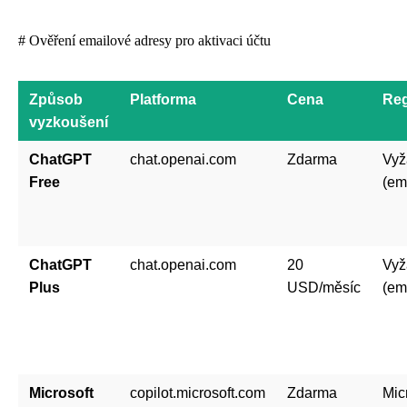
# Ověření emailové adresy pro aktivaci účtu
Způsob
Platforma
Cena
Reg
vyzkoušení
ChatGPT
chat.openai.com
Zdarma
Vyž
Free
(em
ChatGPT
chat.openai.com
20
Vyž
Plus
USD/měsíc
(em
Microsoft
copilot.microsoft.com
Zdarma
Mic