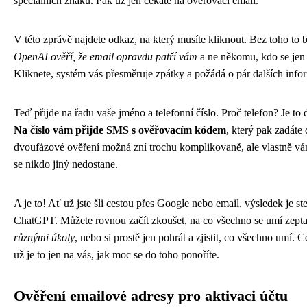
speciálních znaků. Pak už jen čekáte na ověřovací email.
V této zprávě najdete odkaz, na který musíte kliknout. Bez toho to
OpenAI ověří, že email opravdu patří vám
a ne někomu, kdo se jen 
Kliknete, systém vás přesměruje zpátky a požádá o pár dalších info
Teď přijde na řadu vaše jméno a telefonní číslo. Proč telefon? Je to da
Na číslo vám přijde SMS s ověřovacím kódem
, který pak zadáte
dvoufázové ověření možná zní trochu komplikovaně, ale vlastně vám
se nikdo jiný nedostane.
A je to! Ať už jste šli cestou přes Google nebo email, výsledek je st
ChatGPT. Můžete rovnou začít zkoušet, na co všechno se umí zepta
různými úkoly
, nebo si prostě jen pohrát a zjistit, co všechno umí. 
už je to jen na vás, jak moc se do toho ponoříte.
Ověření emailové adresy pro aktivaci účtu