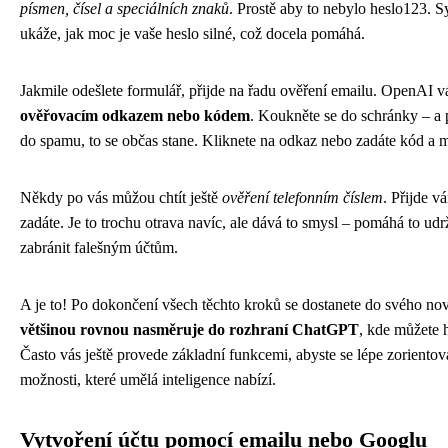
písmen, čísel a speciálních znaků
. Prostě aby to nebylo heslo123.
ukáže, jak moc je vaše heslo silné, což docela pomáhá.
Jakmile odešlete formulář, přijde na řadu ověření emailu. OpenAI v
ověřovacím odkazem nebo kódem
. Koukněte se do schránky – a 
do spamu, to se občas stane. Kliknete na odkaz nebo zadáte kód a 
Někdy po vás můžou chtít ještě
ověření telefonním číslem
. Přijde 
zadáte. Je to trochu otrava navíc, ale dává to smysl – pomáhá to udr
zabránit falešným účtům.
A je to! Po dokončení všech těchto kroků se dostanete do svého no
většinou rovnou nasměruje do rozhraní ChatGPT
, kde můžete 
Často vás ještě provede základní funkcemi, abyste se lépe zorientov
možnosti, které umělá inteligence nabízí.
Vytvoření účtu pomocí emailu nebo Googlu