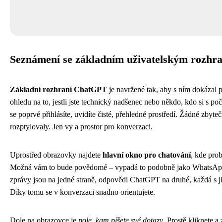
Seznámení se základním uživatelským rozhr
Základní rozhraní ChatGPT
je navržené tak, aby s ním dokázal 
ohledu na to, jestli jste technický nadšenec nebo někdo, kdo si s po
se poprvé přihlásíte, uvidíte čisté, přehledné prostředí. Žádné zbyteč
rozptylovaly. Jen vy a prostor pro konverzaci.
Uprostřed obrazovky najdete
hlavní okno pro chatování
, kde pro
Možná vám to bude povědomé – vypadá to podobně jako WhatsAp
zprávy jsou na jedné straně, odpovědi ChatGPT na druhé, každá s
Díky tomu se v konverzaci snadno orientujete.
Dole na obrazovce je
pole, kam píšete své dotazy
. Prostě kliknete a