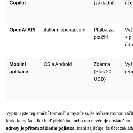
Copilot
(základní)
úče
OpenAI API
platform.openai.com
Platba za
Vyž
použití
+ p
úda
Mobilní
iOS a Android
Zdarma
Vyž
aplikace
(Plus 20
(em
USD)
Vyplnili jste registrační formulář a myslíte si, že můžete rovnou zač
krok, který řada lidí buď přehlédne, nebo mu nevěnuje dostatečnou
adresy je přitom základní pojistka
, která zajišťuje, že účet zakl