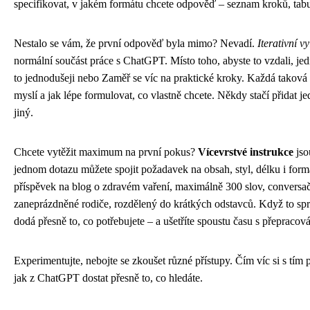
specifikovat, v jakém formátu chcete odpověď – seznam kroků, tabu
Nestalo se vám, že první odpověď byla mimo? Nevadí.
Iterativní v
normální součást práce s ChatGPT. Místo toho, abyste to vzdali, je
to jednodušeji nebo Zaměř se víc na praktické kroky. Každá taková 
myslí a jak lépe formulovat, co vlastně chcete. Někdy stačí přidat j
jiný.
Chcete vytěžit maximum na první pokus?
Vícevrstvé instrukce
jso
jednom dotazu můžete spojit požadavek na obsah, styl, délku i form
příspěvek na blog o zdravém vaření, maximálně 300 slov, conversa
zaneprázdněné rodiče, rozdělený do krátkých odstavců. Když to sp
dodá přesně to, co potřebujete – a ušetříte spoustu času s přepracov
Experimentujte, nebojte se zkoušet různé přístupy. Čím víc si s tím 
jak z ChatGPT dostat přesně to, co hledáte.