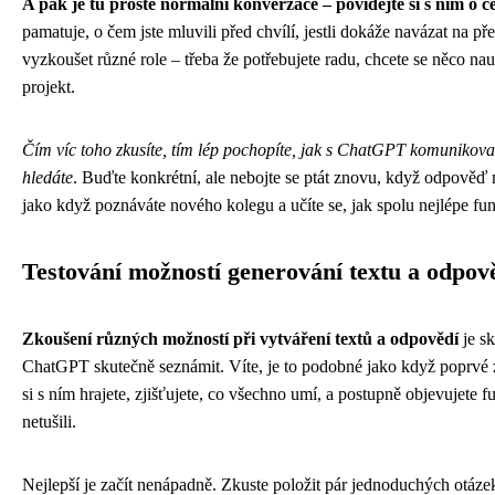
A pak je tu prostě normální konverzace – povídejte si s ním o č
pamatuje, o čem jste mluvili před chvílí, jestli dokáže navázat na p
vyzkoušet různé role – třeba že potřebujete radu, chcete se něco na
projekt.
Čím víc toho zkusíte, tím lép pochopíte, jak s ChatGPT komunikovat
hledáte
. Buďte konkrétní, ale nebojte se ptát znovu, když odpověď 
jako když poznáváte nového kolegu a učíte se, jak spolu nejlépe fun
Testování možností generování textu a odpov
Zkoušení různých možností při vytváření textů a odpovědí
je sk
ChatGPT skutečně seznámit. Víte, je to podobné jako když poprvé z
si s ním hrajete, zjišťujete, co všechno umí, a postupně objevujete fu
netušili.
Nejlepší je začít nenápadně. Zkuste položit pár jednoduchých otáze