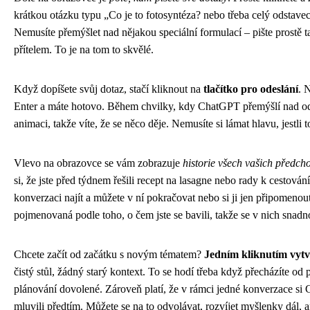
krátkou otázku typu „Co je to fotosyntéza? nebo třeba celý odstav
Nemusíte přemýšlet nad nějakou speciální formulací – pište prostě ta
přítelem. To je na tom to skvělé.
Když dopíšete svůj dotaz, stačí kliknout na
tlačítko pro odeslání
. 
Enter a máte hotovo. Během chvilky, kdy ChatGPT přemýšlí nad od
animaci, takže víte, že se něco děje. Nemusíte si lámat hlavu, jestli
Vlevo na obrazovce se vám zobrazuje
historie všech vašich předch
si, že jste před týdnem řešili recept na lasagne nebo rady k cestován
konverzaci najít a můžete v ní pokračovat nebo si ji jen připomeno
pojmenovaná podle toho, o čem jste se bavili, takže se v nich snadn
Chcete začít od začátku s novým tématem?
Jedním kliknutím vytv
čistý stůl, žádný starý kontext. To se hodí třeba když přecházíte od 
plánování dovolené. Zároveň platí, že v rámci jedné konverzace si
mluvili předtím. Můžete se na to odvolávat, rozvíjet myšlenky dál, 