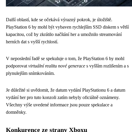
Další oblastí, kde se očekává výrazný pokrok, je úložiště.
PlayStation 6 by mohl být vybaven rychlejším SSD diskem s větší
kapacitou, což by zkrátilo načítání her a umožnilo streamování
herních dat s vyšší rychlostí.
V neposlední řadě se spekuluje o tom, že PlayStation 6 by mohl
podporovat
virtuální realitu nové generace
s vyšším rozlišením a s
plynulejším snímkováním.
Je důležité si uvědomit, že datum vydání PlayStationu 6 a datum
vydání her pro tuto konzoli zatím nebyly oficiálně oznámeny.
Všechny výše uvedené informace jsou pouze spekulace a
domněnky.
Konkurence ze strany Xboxu