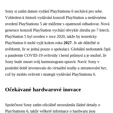
Sony si zatím datum vydání PlayStationu 6 nechává pro sebe.
Vzhledem k historii vydávání konzolí PlayStation a nedávnému
uvedení PlayStationu 5 ale můžeme s opatrností odhadovat. Nová
generace konzolí PlayStation vychází obvykle zhruba po 7 letech.
PlayStation 5 byl uveden v roce 2020, takže by teoreticky
PlayStation 6 mohl vyjít kolem roku
2027
. Je ale důležité si
uvědomit, že se jedná pouze o spekulaci. Globální nedostatek čipů
a pandemie COVID-19 ovlivnily i herní průmysl a je možné, že
Sony bude muset svůj harmonogram upravit. Navíc Sony v
poslední době investovalo do
virtuální reality
a
streamování her
,
což by mohlo ovlivnit i strategii vydávání PlayStationu 6.
Očekávané hardwarové inovace
Společnost Sony zatím oficiálně neoznámila žádné detaily o
PlayStationu 6, takže veškeré informace o hardwaru jsou