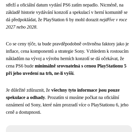
střeží a oficiální datum vydání PS6 zatím nepadlo. Nicméně, na
základě historie vydávání konzolí a spekulací v herní komunitě se
dá předpokládat, že PlayStation 6 by mohl dorazit
nejdříve v roce
2027 nebo 2028
.
Co se ceny týče, ta bude pravděpodobně ovlivněna faktory jako je
inflace, cena komponentů a strategie Sony. Vzhledem k rostoucím
nákladům na vývoj a výrobu herních konzolí se dá očekávat, že
cena PS6 bude
minimálně srovnatelná s cenou PlayStationu 5
při jeho uvedení na trh, ne-li vyšší
.
Je důležité zdůraznit, že
všechny tyto informace jsou pouze
spekulace a odhady
. Prozatím si musíme počkat na oficiální
oznámení od Sony, které nám prozradí více o PlayStationu 6, jeho
ceně a dostupnosti.