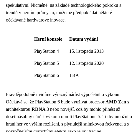
spekulativní. Nicméně, na základě technologického pokroku a
trendů v herním průmyslu, můžeme předpokládat některé
očekávané hardwarové inovace.
Herní konzole
Datum vydání
PlayStation 4
15. listopadu 2013
PlayStation 5
12. listopadu 2020
PlayStation 6
TBA
Pravděpodobně uvidíme výrazný nárůst výpočetního výkonu.
Očekává se, že PlayStation 6 bude využívat procesor
AMD Zen
s
architekturou
RDNA 3
nebo novější, což by mohlo přinést až
desetinásobný nárůst výkonu oproti PlayStationu 5. To by umožnilo
hraní her ve vyšším rozlišení, s plynulejší snímkovou frekvencí a s
pokročilejšími grafickými efekty, jako je ray tracing.