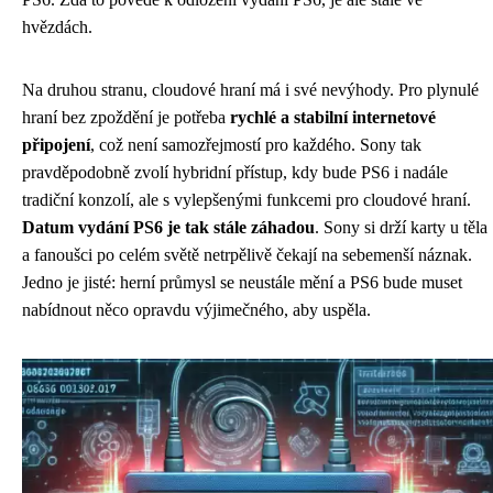
hvězdách.
Na druhou stranu, cloudové hraní má i své nevýhody. Pro plynulé
hraní bez zpoždění je potřeba
rychlé a stabilní internetové
připojení
, což není samozřejmostí pro každého. Sony tak
pravděpodobně zvolí hybridní přístup, kdy bude PS6 i nadále
tradiční konzolí, ale s vylepšenými funkcemi pro cloudové hraní.
Datum vydání PS6 je tak stále záhadou
. Sony si drží karty u těla
a fanoušci po celém světě netrpělivě čekají na sebemenší náznak.
Jedno je jisté: herní průmysl se neustále mění a PS6 bude muset
nabídnout něco opravdu výjimečného, aby uspěla.