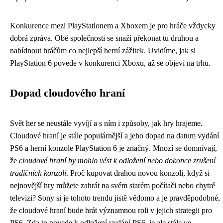
Konkurence mezi PlayStationem a Xboxem je pro hráče vždycky
dobrá zpráva. Obě společnosti se snaží překonat tu druhou a
nabídnout hráčům co nejlepší herní zážitek. Uvidíme, jak si
PlayStation 6 povede v konkurenci Xboxu, až se objeví na trhu.
Dopad cloudového hraní
Svět her se neustále vyvíjí a s ním i způsoby, jak hry hrajeme.
Cloudové hraní je stále populárnější a jeho dopad na datum vydání
PS6 a herní konzole PlayStation 6 je značný. Mnozí se domnívají,
že
cloudové hraní by mohlo vést k odložení nebo dokonce zrušení
tradičních konzolí
. Proč kupovat drahou novou konzoli, když si
nejnovější hry můžete zahrát na svém starém počítači nebo chytré
televizi? Sony si je tohoto trendu jistě vědomo a je pravděpodobné,
že cloudové hraní bude hrát významnou roli v jejich strategii pro
PS6. Zda to povede k odložení vydání PS6, je ale stále ve