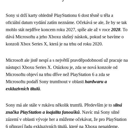
Sony si drží karty ohledně PlayStationu 6 dost těsně u těla a
oficiální datum vydání zatím neznáme. Očekává se ale, že by se tak
mohlo stát nejdříve koncem roku 2027, spíše ale až v roce
2028
. To
dává Microsoftu a jeho Xboxu slušný náskok, pokud se bavíme o
konzoli Xbox Series X, která je na trhu od roku 2020.
Microsoft ale jistě nespí a s největší pravděpodobností už pracuje na
nástupci Xboxu Series X. Otázkou je, zda se nová konzole od
Microsoftu objeví na trhu dříve než PlayStation 6 a zda se
Microsoftu podaří Sony trumfnout v oblasti
hardwaru a
exkluzivních titulů
.
Sony má ale stále v rukávu několik trumfů. Především je to
silná
značka PlayStation a loajalita fanoušků
. Navíc má Sony silné
zázemí v oblasti vývoje her a můžeme očekávat, že pro PlayStation
6 připraví řadu exkluzivních titulů, které na Xboxu nenajdeme.