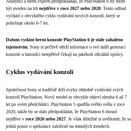
Analytici a herní experti předpokládají, že PlayStation 6 by mohl
být uveden na trh
nejdříve v roce 2027 nebo 2028
. Tento odhad
vychází z obvyklého cyklu vydávání nových konzolí, který se
pohybuje okolo 6-7 let.
Datum vydání herní konzole PlayStation 6 je stále zahaleno
tajemstvím
. Sony si pečlivě střeží informace o své další generaci
konzole a fanoušci netrpělivě čekají na jakékoli oficiální zprávy.
Cyklus vydávání konzolí
Společnost Sony si tradičně drží zvyky ohledně vydávání svých
konzolí PlayStation. Nový model se obvykle objeví zhruba 6 až 7
let po svém předchůdci. PlayStation 5 spatřila světlo světa v roce
2020, takže by se dalo předpokládat, že PlayStation 6 dorazí
nejdříve v
roce 2026 nebo 2027
. Je však důležité si uvědomit, že se
jedná pouze o spekulace založené na minulých trendech.