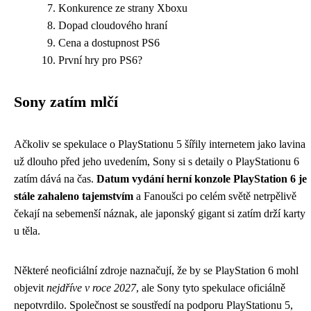
Konkurence ze strany Xboxu
Dopad cloudového hraní
Cena a dostupnost PS6
První hry pro PS6?
Sony zatím mlčí
Ačkoliv se spekulace o PlayStationu 5 šířily internetem jako lavina
už dlouho před jeho uvedením, Sony si s detaily o PlayStationu 6
zatím dává na čas.
Datum vydání herní konzole PlayStation 6 je
stále zahaleno tajemstvím
a Fanoušci po celém světě netrpělivě
čekají na sebemenší náznak, ale japonský gigant si zatím drží karty
u těla.
Některé neoficiální zdroje naznačují, že by se PlayStation 6 mohl
objevit
nejdříve v roce 2027
, ale Sony tyto spekulace oficiálně
nepotvrdilo. Společnost se soustředí na podporu PlayStationu 5,