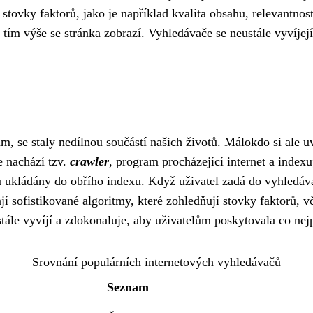
stovky faktorů, jako je například kvalita obsahu, relevantnos
tím výše se stránka zobrazí. Vyhledávače se neustále vyvíjej
m, se staly nedílnou součástí našich životů. Málokdo si ale 
 nachází tzv.
crawler
, program procházející internet a index
ou ukládány do obřího indexu. Když uživatel zadá do vyhledáv
jí sofistikované algoritmy, které zohledňují stovky faktorů, v
ále vyvíjí a zdokonaluje, aby uživatelům poskytovala co nejp
Srovnání populárních internetových vyhledávačů
Seznam