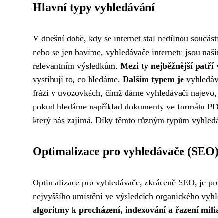
Hlavní typy vyhledávání
V dnešní době, kdy se internet stal nedílnou součást
nebo se jen bavíme, vyhledávače internetu jsou naš
relevantním výsledkům.
Mezi ty nejběžnější patří
v
vystihují to, co hledáme.
Dalším typem je
vyhledává
frázi v uvozovkách, čímž dáme vyhledávači najevo,
pokud hledáme například dokumenty ve formátu PDF
který nás zajímá. Díky těmto různým typům vyhledává
Optimalizace pro vyhledávače (SEO
Optimalizace pro vyhledávače, zkráceně SEO, je pro
nejvyššího umístění ve výsledcích organického vyhl
algoritmy k procházení, indexování a řazení mil