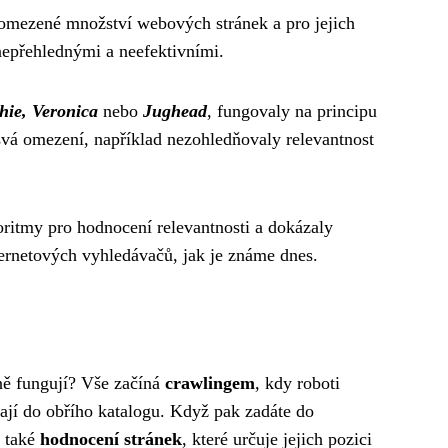
n omezené množství webových stránek a pro jejich
epřehlednými a neefektivními.
hie, Veronica
nebo
Jughead
, fungovaly na principu
vá omezení, například nezohledňovaly relevantnost
goritmy pro hodnocení relevantnosti a dokázaly
ternetových vyhledávačů, jak je známe dnes.
ně fungují? Vše začíná
crawlingem
, kdy roboti
dají do obřího katalogu. Když pak zadáte do
e také
hodnocení stránek
, které určuje jejich pozici