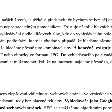
í našich životů, je těžké si představit, že bychom se bez něj
ím nepostradatelným pomocníkem. Existuje několik hlavních t
yhledávání podle klíčových slov, kdy do vyhledávacího pole 
ní podle frází, které je vhodné v případě, že hledáme přesno
 že hledáme přesně tuto kombinaci slov.
A konečně, existuje
 nebo obrázky ve formátu JPG. Do vyhledávacího pole zadám
ní si můžeme být jisti, že na internetu najdeme přesně to, c
)
ces zlepšování viditelnosti webových stránek ve výsledcích v
edávání, tedy bez placené reklamy.
Vyhledávače jako Google
iard webových stránek.
SEO se snaží těmto algoritmům poroz