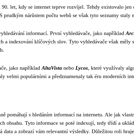
90. let, kdy se internet teprve rozvíjel. Tehdy existovalo je
S prudkým nárůstem počtu webů se však tyto seznamy staly n
 vyhledávání informací. První vyhledávače, jako například
Arc
h a indexování klíčových slov. Tyto vyhledávače však měly s
h.
ače, jako například
AltaVista
nebo
Lycos
, které využívaly al
taly velmi populárními a předznamenaly tak éru moderních in
ě pomáhají s hledáním informací na internetu. Ale jak vlast
ch obsahu. Tyto informace se poté indexují, tedy třídí a uklá
 data a zobrazí vám relevantní výsledky. Důležitou roli hraj