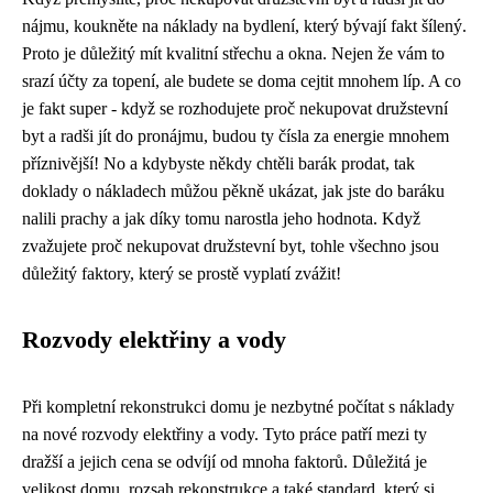
nájmu, koukněte na
náklady na bydlení
, který bývají fakt šílený.
Proto je důležitý mít kvalitní střechu a okna. Nejen že vám to
srazí účty za topení, ale budete se doma cejtit mnohem líp. A co
je fakt super - když se rozhodujete proč nekupovat družstevní
byt a radši jít do pronájmu, budou ty čísla za energie mnohem
příznivější! No a kdybyste někdy chtěli barák prodat, tak
doklady o nákladech můžou pěkně ukázat, jak jste do baráku
nalili prachy a jak díky tomu narostla jeho hodnota. Když
zvažujete proč nekupovat družstevní byt, tohle všechno jsou
důležitý faktory, který se prostě vyplatí zvážit!
Rozvody elektřiny a vody
Při kompletní rekonstrukci domu je nezbytné počítat s náklady
na nové rozvody elektřiny a vody. Tyto práce patří mezi ty
dražší a jejich cena se odvíjí od mnoha faktorů. Důležitá je
velikost domu, rozsah rekonstrukce a také standard, který si