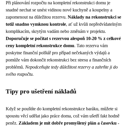
Při plánování rozpočtu na kompletní rekonstrukci domu je
snadné nechat se unést vidinou nové kuchyně a koupelny a
zapomenout na důležitou rezervu.
Náklady na rekonstrukci se
totiž snadno vymknou kontrole
, ať už kvůli nepředvídatelným
komplikacím, skrytým vadám nebo změnám v projektu.
Doporučuje se počítat s rezervou alespoň 10-20 % z celkové
ceny kompletní rekonstrukce domu
. Tato rezerva vám
poskytne finanční polštář pro případ nečekaných výdajů a
pomůže vám dokončit rekonstrukci bez stresu a finančních
problémů.
Nepodceňujte tedy důležitost rezervy a zahrňte ji do
svého rozpočtu.
Tipy pro ušetření nákladů
Když se pouštíte do kompletní rekonstrukce baráku, můžete si
spoustu věcí udělat jako
práce doma
, což vám ušetří fakt hodně
peněz.
Základem je mít dobře promyšlený plán a časovku -