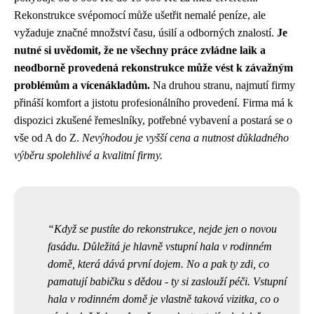
Rekonstrukce svépomocí může ušetřit nemalé peníze, ale
vyžaduje značné množství času, úsilí a odborných znalostí.
Je
nutné si uvědomit, že ne všechny práce zvládne laik a
neodborně provedená rekonstrukce může vést k závažným
problémům a vícenákladům.
Na druhou stranu, najmutí firmy
přináší komfort a jistotu profesionálního provedení. Firma má k
dispozici zkušené řemeslníky, potřebné vybavení a postará se o
vše od A do Z.
Nevýhodou je vyšší cena a nutnost důkladného
výběru spolehlivé a kvalitní firmy.
Když se pustíte do rekonstrukce, nejde jen o novou
fasádu. Důležitá je hlavně
vstupní hala v rodinném
domě
, která dává první dojem. No a pak ty zdi, co
pamatují babičku s dědou - ty si zaslouží péči. Vstupní
hala v rodinném domě je vlastně taková vizitka, co o