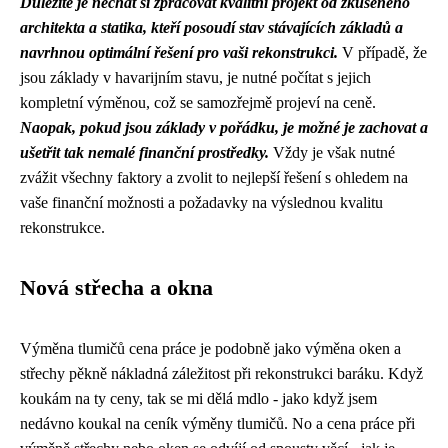
Důležité je nechat si zpracovat kvalitní projekt od zkušeného
architekta a statika, kteří posoudí stav stávajících základů a
navrhnou optimální řešení pro vaši rekonstrukci.
V případě, že
jsou základy v havarijním stavu, je nutné počítat s jejich
kompletní výměnou, což se samozřejmě projeví na ceně.
Naopak, pokud jsou základy v pořádku, je možné je zachovat a
ušetřit tak nemalé finanční prostředky.
Vždy je však nutné
zvážit všechny faktory a zvolit to nejlepší řešení s ohledem na
vaše finanční možnosti a požadavky na výslednou kvalitu
rekonstrukce.
Nová střecha a okna
Výměna tlumičů cena práce je podobně jako výměna oken a
střechy pěkně nákladná záležitost při rekonstrukci baráku. Když
koukám na ty ceny, tak se mi dělá mdlo - jako když jsem
nedávno
koukal na ceník výměny tlumičů
. No a cena práce při