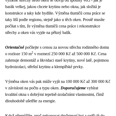
výměně střechy nebo oken se odvíjí od spousty věcí - jak je
barák velkej, jakou chcete krytinu nebo okna, jak složitá je
konstrukce a taky kde bydlíte. Výměna tlumičů cena práce se
taky liší podle regionu, stejně jako u těch oken. Prostě musíte
počítat s tím, že výměna tlumičů cena práce i rekonstrukce
střechy a oken vás vyjde na pěkný balík.
Orientačně
počítejte s cenou za novou střechu rodinného domu
2
o rozloze 150 m
v rozmezí 250 000 Kč až 500 000 Kč. Cena
zahrnuje demontáž a likvidaci staré krytiny, nové latě, pojistnou
hydroizolaci, střešní krytinu a klempířské prvky.
Výměna oken vás pak může vyjít na 100 000 Kč až 300 000 Kč
v závislosti na počtu a typu oken.
Doporučujeme
vybírat
kvalitní okna s dobrými tepelně-izolačními vlastnostmi, čímž
dlouhodobě ušetříte za energie.
Když přemýšlíte, proč nekupovat družstevní byt a radši jít do