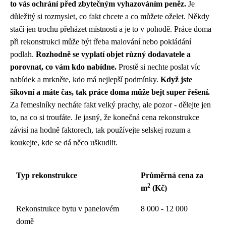
to vás ochrání před zbytečným vyhazováním peněz.
Je
důležitý si rozmyslet, co fakt chcete a co můžete oželet. Někdy
stačí jen trochu přeházet místnosti a je to v pohodě. Práce doma
při rekonstrukci může být třeba malování nebo pokládání
podlah.
Rozhodně se vyplatí objet různý dodavatele a
porovnat, co vám kdo nabídne.
Prostě si nechte poslat víc
nabídek a mrkněte, kdo má nejlepší podmínky.
Když jste
šikovní a máte čas, tak práce doma může bejt super řešení.
Za řemeslníky necháte fakt velký prachy, ale pozor - dělejte jen
to, na co si troufáte. Je jasný, že konečná cena rekonstrukce
závisí na hodně faktorech, tak používejte selskej rozum a
koukejte, kde se dá něco uškudlit.
Typ rekonstrukce
Průměrná cena za
2
m
(Kč)
Rekonstrukce bytu v panelovém
8 000 - 12 000
domě