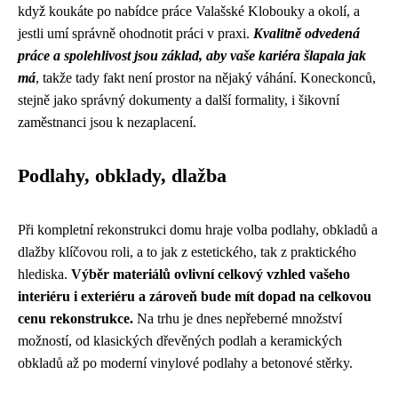
když koukáte po nabídce práce Valašské Klobouky a okolí, a
jestli umí správně ohodnotit práci v praxi.
Kvalitně odvedená
práce a spolehlivost jsou základ, aby vaše kariéra šlapala jak
má
, takže tady fakt není prostor na nějaký váhání. Koneckonců,
stejně jako správný dokumenty a další formality, i šikovní
zaměstnanci jsou k nezaplacení.
Podlahy, obklady, dlažba
Při kompletní rekonstrukci domu hraje volba podlahy, obkladů a
dlažby klíčovou roli, a to jak z estetického, tak z praktického
hlediska.
Výběr materiálů ovlivní celkový vzhled vašeho
interiéru i exteriéru a zároveň bude mít dopad na celkovou
cenu rekonstrukce.
Na trhu je dnes nepřeberné množství
možností, od klasických dřevěných podlah a keramických
obkladů až po moderní vinylové podlahy a betonové stěrky.