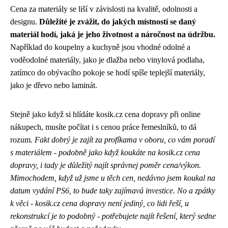
Cena za materiály se liší v závislosti na kvalitě, odolnosti a
designu.
Důležité je zvážit, do jakých místností se daný
materiál hodí, jaká je jeho životnost a náročnost na údržbu.
Například do koupelny a kuchyně jsou vhodné odolné a
voděodolné materiály, jako je dlažba nebo vinylová podlaha,
zatímco do obývacího pokoje se hodí spíše teplejší materiály,
jako je dřevo nebo laminát.
Stejně jako když si hlídáte kosik.cz cena dopravy při online
nákupech, musíte počítat i s cenou práce řemeslníků, to dá
rozum.
Fakt dobrý je zajít za profíkama v oboru, co vám poradí
s materiálem - podobně jako když koukáte na kosik.cz cena
dopravy, i tady je důležitý najít správnej poměr cena/výkon.
Mimochodem, když už jsme u těch cen, nedávno jsem koukal na
datum vydání PS6, to bude taky zajímavá investice. No a zpátky
k věci - kosik.cz cena dopravy není jediný, co lidi řeší, u
rekonstrukcí je to podobný - potřebujete najít řešení, který sedne