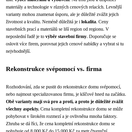
materiály a technologie v různých cenových relacích. Levnější
varianty mohou znamenat úsporu, ale je důležité zvážit jejich
životnost a kvalitu. Neméně důležitá je i
lokalita
. Ceny
stavebních prací a materiálů se liší region od regionu. V
neposlední řadě je to
výběr stavební firmy
. Doporučuje se
oslovit více firem, porovnat jejich cenové nabídky a vybrat si tu
nejvhodnější.
Rekonstrukce svépomocí vs. firma
Rozhodování, zda se pustit do rekonstrukce domu svépomocí,
nebo najmout specializovanou firmu, je klíčové hned na začátku.
Obě varianty mají svá pro a proti, a proto je důležité zvážit
všechny aspekty.
Cena kompletní rekonstrukce domu se může
pohybovat v širokém rozmezí a je ovlivněna mnoha faktory.
Zhruba se dá říci, že cena kompletní rekonstrukce domu se
pohybuje od 8 000 Kč do 15 000 Kč za metr čtvereční.