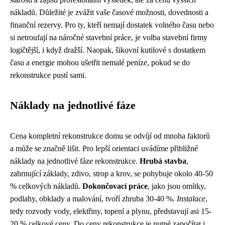
nákladů. Důležité je zvážit vaše časové možnosti, dovednosti a
finanční rezervy. Pro ty, kteří nemají dostatek volného času nebo
si netroufají na náročné stavební práce, je volba stavební firmy
logičtější, i když dražší. Naopak, šikovní kutilové s dostatkem
času a energie mohou ušetřit nemalé peníze, pokud se do
rekonstrukce pustí sami.
Náklady na jednotlivé fáze
Cena kompletní rekonstrukce domu se odvíjí od mnoha faktorů
a může se značně lišit. Pro lepší orientaci uvádíme přibližné
náklady na jednotlivé fáze rekonstrukce.
Hrubá stavba
,
zahrnující základy, zdivo, strop a krov, se pohybuje okolo 40-50
% celkových nákladů.
Dokončovací práce
, jako jsou omítky,
podlahy, obklady a malování, tvoří zhruba 30-40 %.
Instalace
,
tedy rozvody vody, elektřiny, topení a plynu, představují asi 15-
20 % celkové ceny. Do ceny rekonstrukce je nutné započítat i