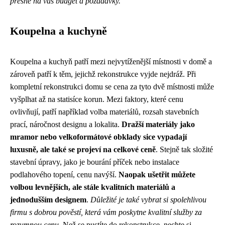
přesně na váš budget a požadavky.
Koupelna a kuchyně
Koupelna a kuchyň patří mezi nejvytíženější místnosti v domě a
zároveň patří k těm, jejichž rekonstrukce vyjde nejdráž. Při
kompletní rekonstrukci domu se cena za tyto dvě místnosti může
vyšplhat až na statisíce korun. Mezi faktory, které cenu
ovlivňují, patří například volba materiálů, rozsah stavebních
prací, náročnost designu a lokalita.
Dražší materiály jako
mramor nebo velkoformátové obklady sice vypadají
luxusně, ale také se projeví na celkové ceně
. Stejně tak složité
stavební úpravy, jako je bourání příček nebo instalace
podlahového topení, cenu navýší.
Naopak ušetřit můžete
volbou levnějších, ale stále kvalitních materiálů a
jednodušším designem
.
Důležité je také vybrat si spolehlivou
firmu s dobrou pověstí, která vám poskytne kvalitní služby za
rozumnou cenu.
Než se pustíte do rekonstrukce, nechte si