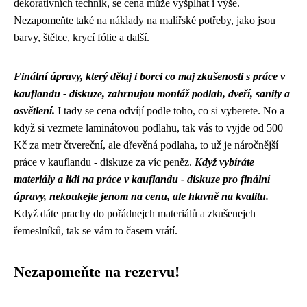
dekorativních technik, se cena může vyšplhat i výše.
Nezapomeňte také na náklady na malířské potřeby, jako jsou
barvy, štětce, krycí fólie a další.
Finální úpravy, který dělaj i borci co maj zkušenosti s
práce v
kauflandu - diskuze
, zahrnujou montáž podlah, dveří, sanity a
osvětlení.
I tady se cena odvíjí podle toho, co si vyberete. No a
když si vezmete laminátovou podlahu, tak vás to vyjde od 500
Kč za metr čtvereční, ale dřevěná podlaha, to už je náročnější
práce v kauflandu - diskuze za víc peněz.
Když vybíráte
materiály a lidi na práce v kauflandu - diskuze pro finální
úpravy, nekoukejte jenom na cenu, ale hlavně na kvalitu.
Když dáte prachy do pořádnejch materiálů a zkušenejch
řemeslníků, tak se vám to časem vrátí.
Nezapomeňte na rezervu!