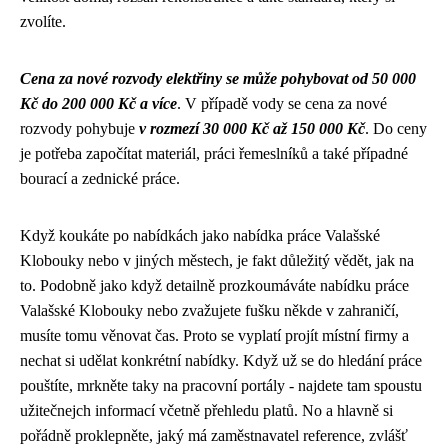
zvolíte.
Cena za nové rozvody elektřiny se může pohybovat od 50 000
Kč do 200 000 Kč a více
. V případě vody se cena za nové
rozvody pohybuje
v rozmezí 30 000 Kč až 150 000 Kč
. Do ceny
je potřeba započítat materiál, práci řemeslníků a také případné
bourací a zednické práce.
Když koukáte po nabídkách jako nabídka práce Valašské
Klobouky nebo v jiných městech, je fakt důležitý vědět, jak na
to. Podobně jako když
detailně prozkoumáváte nabídku práce
Valašské Klobouky
nebo zvažujete fušku někde v zahraničí,
musíte tomu věnovat čas. Proto se vyplatí projít místní firmy a
nechat si udělat konkrétní nabídky. Když už se do hledání práce
pouštíte, mrkněte taky na pracovní portály - najdete tam spoustu
užitečnejch informací včetně přehledu platů. No a hlavně si
pořádně proklepněte, jaký má zaměstnavatel reference, zvlášť