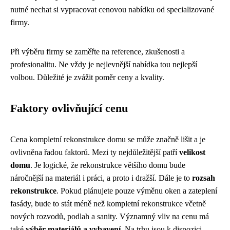
nutné nechat si vypracovat cenovou nabídku od specializované
firmy.
Při výběru firmy se zaměřte na reference, zkušenosti a
profesionalitu. Ne vždy je nejlevnější nabídka tou nejlepší
volbou. Důležité je zvážit poměr ceny a kvality.
Faktory ovlivňující cenu
Cena kompletní rekonstrukce domu se může značně lišit a je
ovlivněna řadou faktorů. Mezi ty nejdůležitější patří
velikost
domu
. Je logické, že rekonstrukce většího domu bude
náročnější na materiál i práci, a proto i dražší. Dále je to
rozsah
rekonstrukce
. Pokud plánujete pouze výměnu oken a zateplení
fasády, bude to stát méně než kompletní rekonstrukce včetně
nových rozvodů, podlah a sanity. Významný vliv na cenu má
také
výběr materiálů a vybavení
. Na trhu jsou k dispozici