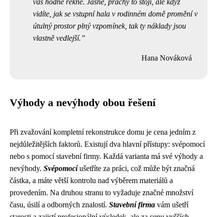
vás hodně řekne. Jasně, prachy to stojí, ale když
vidíte, jak se vstupní hala v rodinném domě promění v
útulný prostor plný vzpomínek, tak ty náklady jsou
vlastně vedlejší.
Hana Nováková
Výhody a nevýhody obou řešení
Při zvažování kompletní rekonstrukce domu je cena jedním z
nejdůležitějších faktorů. Existují dva hlavní přístupy: svépomocí
nebo s pomocí stavební firmy. Každá varianta má své výhody a
nevýhody.
Svépomocí
ušetříte za práci, což může být značná
částka, a máte větší kontrolu nad výběrem materiálů a
provedením. Na druhou stranu to vyžaduje značné množství
času, úsilí a odborných znalostí.
Stavební firma
vám ušetří
starosti a zajistí profesionální výsledek, ale za cenu vyšších