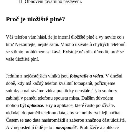
Obnovení továrního nastavení.
Proč je úložiště plné?
Váš telefon vám hlásí, že je interní úložiště plné a vy nevíte co s
tím? Nezoufejte, nejste sami. Mnoho uživatelů chytrých telefonů
se s tímto problémem setkává. Existuje několik důvodů, proč se
vaše úložiště plní.
Jedním z nejčastějších viníků jsou
fotografie a videa
. V dnešní
době, kdy má každý telefon kvalitní fotoaparát, pořizujeme
snímky a nahráváme videa prakticky neustále. Tyto soubory
zabírají v paměti telefonu spoustu místa. Dalším důvodem
mohou být
aplikace
. Hry a aplikace, které často používáte,
ukládají do paměti telefonu data, aby se mohly rychleji načítat.
Časem se tato data nashromáždí a zaberou značnou část úložiště.
A v neposlední řadě je to i
mezipaměť
. Prohlížeče a aplikace