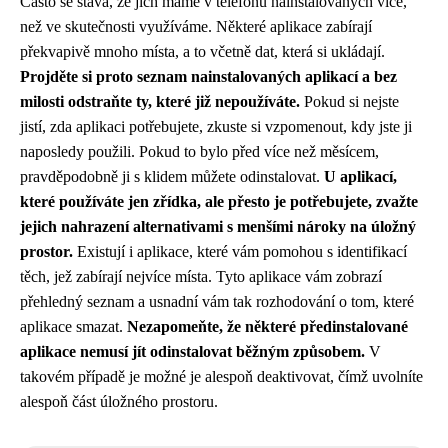
Často se stává, že jich máme v telefonu nainstalovaných více,
než ve skutečnosti využíváme. Některé aplikace zabírají
překvapivě mnoho místa, a to včetně dat, která si ukládají.
Projděte si proto seznam nainstalovaných aplikací a bez
milosti odstraňte ty, které již nepoužíváte.
Pokud si nejste
jistí, zda aplikaci potřebujete, zkuste si vzpomenout, kdy jste ji
naposledy použili. Pokud to bylo před více než měsícem,
pravděpodobně ji s klidem můžete odinstalovat.
U aplikací,
které používáte jen zřídka, ale přesto je potřebujete, zvažte
jejich nahrazení alternativami s menšími nároky na úložný
prostor.
Existují i ​​aplikace, které vám pomohou s identifikací
těch, jež zabírají nejvíce místa. Tyto aplikace vám zobrazí
přehledný seznam a usnadní vám tak rozhodování o tom, které
aplikace smazat.
Nezapomeňte, že některé předinstalované
aplikace nemusí jít odinstalovat běžným způsobem.
V
takovém případě je možné je alespoň deaktivovat, čímž uvolníte
alespoň část úložného prostoru.