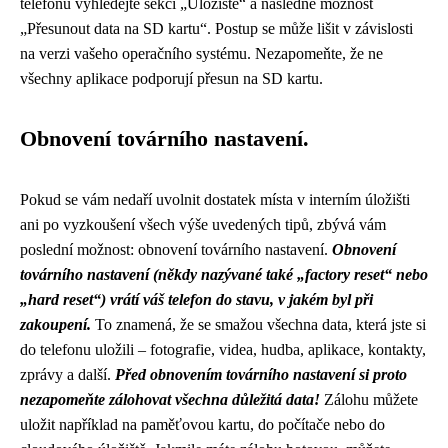
telefonu vyhledejte sekci „Úložiště“ a následně možnost
„Přesunout data na SD kartu“. Postup se může lišit v závislosti
na verzi vašeho operačního systému. Nezapomeňte, že ne
všechny aplikace podporují přesun na SD kartu.
Obnovení továrního nastavení.
Pokud se vám nedaří uvolnit dostatek místa v interním úložišti
ani po vyzkoušení všech výše uvedených tipů, zbývá vám
poslední možnost: obnovení továrního nastavení.
Obnovení
továrního nastavení (někdy nazývané také „factory reset“ nebo
„hard reset“) vrátí váš telefon do stavu, v jakém byl při
zakoupení.
To znamená, že se smažou všechna data, která jste si
do telefonu uložili – fotografie, videa, hudba, aplikace, kontakty,
zprávy a další.
Před obnovením továrního nastavení si proto
nezapomeňte zálohovat všechna důležitá data!
Zálohu můžete
uložit například na paměťovou kartu, do počítače nebo do