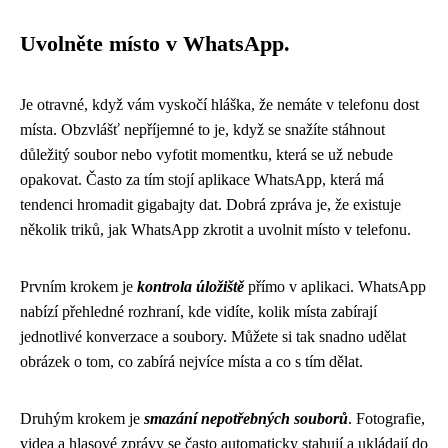
Uvolněte místo v WhatsApp.
Je otravné, když vám vyskočí hláška, že nemáte v telefonu dost
místa. Obzvlášť nepříjemné to je, když se snažíte stáhnout
důležitý soubor nebo vyfotit momentku, která se už nebude
opakovat. Často za tím stojí aplikace WhatsApp, která má
tendenci hromadit gigabajty dat. Dobrá zpráva je, že existuje
několik triků, jak WhatsApp zkrotit a uvolnit místo v telefonu.
Prvním krokem je
kontrola úložiště
přímo v aplikaci. WhatsApp
nabízí přehledné rozhraní, kde vidíte, kolik místa zabírají
jednotlivé konverzace a soubory. Můžete si tak snadno udělat
obrázek o tom, co zabírá nejvíce místa a co s tím dělat.
Druhým krokem je
smazání nepotřebných souborů
. Fotografie,
videa a hlasové zprávy se často automaticky stahují a ukládají do