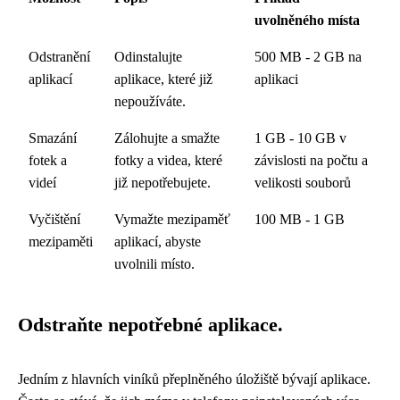
uvolněného místa
Odstranění
Odinstalujte
500 MB - 2 GB na
aplikací
aplikace, které již
aplikaci
nepoužíváte.
Smazání
Zálohujte a smažte
1 GB - 10 GB v
fotek a
fotky a videa, které
závislosti na počtu a
videí
již nepotřebujete.
velikosti souborů
Vyčištění
Vymažte mezipaměť
100 MB - 1 GB
mezipaměti
aplikací, abyste
uvolnili místo.
Odstraňte nepotřebné aplikace.
Jedním z hlavních viníků přeplněného úložiště bývají aplikace.