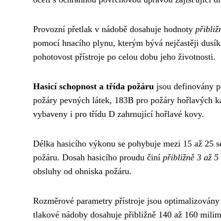
Provozní přetlak v nádobě dosahuje hodnoty
přibliž
pomocí hnacího plynu, kterým bývá nejčastěji dusík 
pohotovost přístroje po celou dobu jeho životnosti.
Hasicí schopnost a třída požáru
jsou definovány p
požáry pevných látek, 183B pro požáry hořlavých ka
vybaveny i pro třídu D zahrnující hořlavé kovy.
Délka hasicího výkonu se pohybuje mezi 15 až 25 se
požáru. Dosah hasicího proudu činí
přibližně 3 až 5
obsluhy od ohniska požáru.
Rozměrové parametry přístroje jsou optimalizovány 
tlakové nádoby dosahuje přibližně 140 až 160 milime