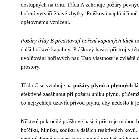
dostupných na trhu. Třída A zahrnuje požáry pevných 
hoření vytváří žhavé zbytky. Prášková náplň účinně 
opětovnému vznícení.
Požáry třídy B představují hoření kapalných látek
ne
další hořlavé kapaliny. Práškový hasicí přístroj v t
uvolňování hořlavých par. Tato vlastnost je zvláště 
prostory.
Třída C se vztahuje na
požáry plynů a plynných lá
efektivně zasáhnout při požáru úniku plynu, přičemž
co nejrychleji uzavřít přívod plynu, aby nedošlo k 
Některé pokročilé práškové hasicí přístroje mohou b
hořčíku, hliníku, sodíku a dalších reaktivních kovů.
není výslovně uveden jako vhodný pro hašení kovový