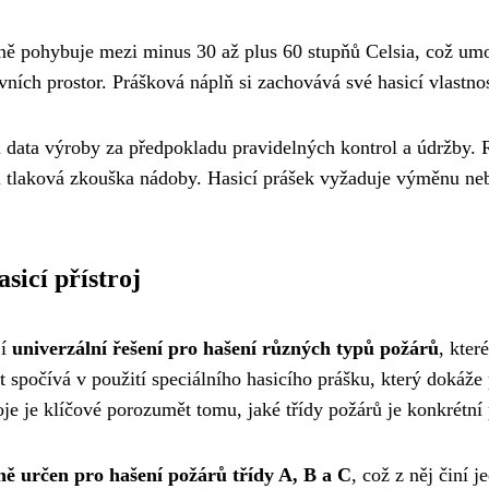
dně pohybuje mezi minus 30 až plus 60 stupňů Celsia, což umo
ích prostor. Prášková náplň si zachovává své hasicí vlastnost
d data výroby za předpokladu pravidelných kontrol a údržby
ná tlaková zkouška nádoby. Hasicí prášek vyžaduje výměnu ne
sicí přístroj
jí
univerzální řešení pro hašení různých typů požárů
, kter
 spočívá v použití speciálního hasicího prášku, který dokáže 
je je klíčové porozumět tomu, jaké třídy požárů je konkrétní 
ě určen pro hašení požárů třídy A, B a C
, což z něj činí j