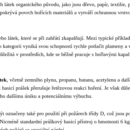
látek organického původu, jako jsou dřevo, papír, textilie, pl
pokrývá povrch hořících materiálů a vytváří ochrannou vrstvu,
bo látek, které se při zahřátí zkapalňují. Mezi typické příklady
éto kategorii vyniká svou schopností rychle potlačit plameny a
důležitá v prostředích, kde se běžně pracuje s hořlavými kapa
tek
, včetně zemního plynu, propanu, butanu, acetylenu a dalš
 hasicí prášek přerušuje řetězovou reakci hoření. Je však důl
jeho dalšímu úniku a potenciálnímu výbuchu.
ýt označeny také pro použití při požárech třídy D, což jsou p
 Nicméně standardní práškový hasicí přístroj o hmotnosti 6 kg
ch požárů se speciální náplní.