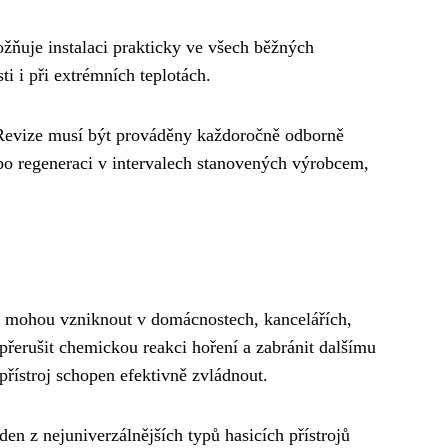
žňuje instalaci prakticky ve všech běžných
i i při extrémních teplotách.
. Revize musí být prováděny každoročně odborně
bo regeneraci v intervalech stanovených výrobcem,
é mohou vzniknout v domácnostech, kancelářích,
přerušit chemickou reakci hoření a zabránit dalšímu
přístroj schopen efektivně zvládnout.
eden z nejuniverzálnějších typů hasicích přístrojů