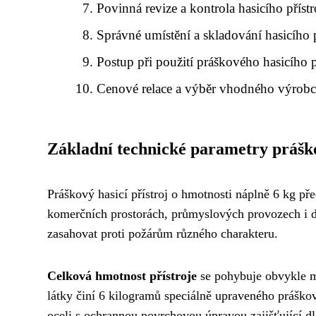
Povinná revize a kontrola hasicího přístr
Správné umístění a skladování hasicího p
Postup při použití práškového hasicího p
Cenové relace a výběr vhodného výrobc
Základní technické parametry práško
Práškový hasicí přístroj o hmotnosti náplně 6 kg př
komerčních prostorách, průmyslových provozech i dop
zasahovat proti požárům různého charakteru.
Celková hmotnost přístroje
se pohybuje obvykle me
látky činí 6 kilogramů speciálně upraveného práškov
oceli s ochrannou povrchovou úpravou zajišťující 