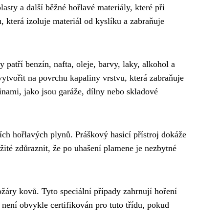
asty a další běžné hořlavé materiály, které při
 která izoluje materiál od kyslíku a zabraňuje
 patří benzín, nafta, oleje, barvy, laky, alkohol a
 vytvořit na povrchu kapaliny vrstvu, která zabraňuje
linami, jako jsou garáže, dílny nebo skladové
ích hořlavých plynů. Práškový hasicí přístroj dokáže
ežité zdůraznit, že po uhašení plamene je nezbytné
ožáry kovů. Tyto speciální případy zahrnují hoření
 není obvykle certifikován pro tuto třídu, pokud