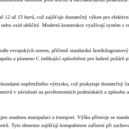
ně 12 až 15 barů
, což zajišťuje dostatečný výkon pro efektivní
nebo oxid uhličitý. Moderní konstrukce využívají systém s vni
odle evropských norem, přičemž standardní šestikilogramový 
palin a písmeno C indikující způsobilost pro hašení požárů p
kundami nepřetržitého výtrysku, což poskytuje dostatečný čas
 metrů
v závislosti na povětrnostních podmínkách a způsobu 
pro snadnou manipulaci a transport. Výška přístroje se stan
trů. Tyto dimenze zajišťují kompaktnost zařízení při zachová