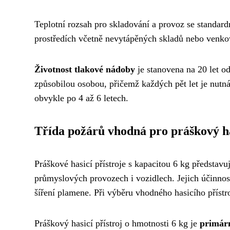
Teplotní rozsah pro skladování a provoz se standar
prostředích včetně nevytápěných skladů nebo venkovn
Životnost tlakové nádoby
je stanovena na 20 let o
způsobilou osobou, přičemž každých pět let je nut
obvykle po 4 až 6 letech.
Třída požárů vhodná pro práškový ha
Práškové hasicí přístroje s kapacitou 6 kg představu
průmyslových provozech i vozidlech. Jejich účinnost
šíření plamene. Při výběru vhodného hasicího přístro
Práškový hasicí přístroj o hmotnosti 6 kg je
primárn