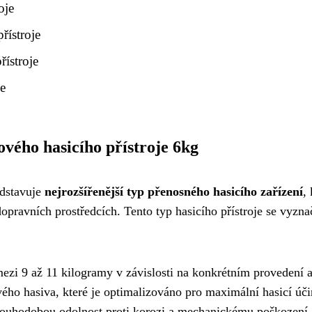
oje
řístroje
řístroje
e
vého hasicího přístroje 6kg
edstavuje
nejrozšířenější typ přenosného hasicího zařízení
,
ravních prostředcích. Tento typ hasicího přístroje se vyznač
zi 9 až 11 kilogramy v závislosti na konkrétním provedení a
ého hasiva, které je optimalizováno pro maximální hasicí úči
dlouhodobou odolnost proti korozi a mechanickému poškození.