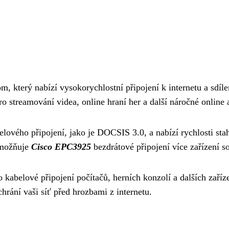
který nabízí vysokorychlostní připojení k internetu a sdílení
pro streamování videa, online hraní her a další náročné online a
lového připojení, jako je DOCSIS 3.0, a nabízí rychlosti sta
umožňuje
Cisco EPC3925
bezdrátové připojení více zařízení so
 kabelové připojení počítačů, herních konzolí a dalších zaříz
hrání vaši síť před hrozbami z internetu.