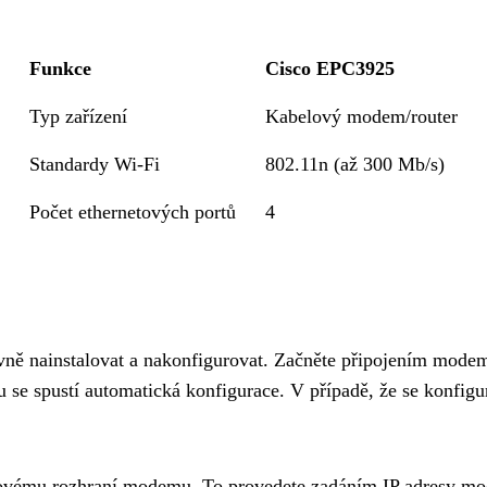
Funkce
Cisco EPC3925
Typ zařízení
Kabelový modem/router
Standardy Wi-Fi
802.11n (až 300 Mb/s)
Počet ethernetových portů
4
ně nainstalovat a nakonfigurovat. Začněte připojením modem
se spustí automatická konfigurace. V případě, že se konfigura
ebovému rozhraní modemu. To provedete zadáním IP adresy mo