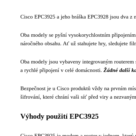
Cisco EPC3925 a jeho bráška EPC3928 jsou dva z ne
Oba modely se pyšní vysokorychlostním připojením k
náročného obsahu. Ať už stahujete hry, sledujete fi
Oba modely jsou vybaveny integrovaným routerem s 
a rychlé připojení v celé domácnosti.
Žádné další ka
Bezpečnost je u Cisco produktů vždy na prvním mís
šifrování, které chrání vaši síť před viry a nezvaným
Výhody použití EPC3925
Cisco EPC3925 je modem a router v jednom, který na