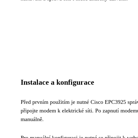
Instalace a konfigurace
Před prvním použitím je nutné Cisco EPC3925 správ
připojte modem k elektrické síti. Po zapnutí modemu 
manuálně.
Pro manuální konfiguraci je nutné se připojit k w