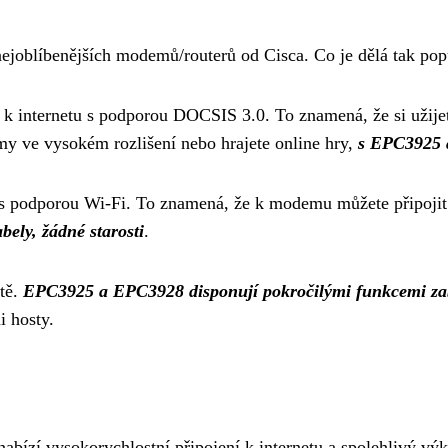
joblíbenějších modemů/routerů od Cisca. Co je dělá tak pop
 internetu s podporou DOCSIS 3.0. To znamená, že si užijet
lmy ve vysokém rozlišení nebo hrajete online hry,
s EPC3925 
podporou Wi-Fi. To znamená, že k modemu můžete připojit vše
bely, žádné starosti
.
tě.
EPC3925 a EPC3928 disponují pokročilými funkcemi za
i hosty.
bízí vysokorychlostní připojení k internetu a spolehlivý vý