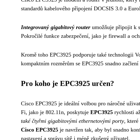
standardů kabelového připojení DOCSIS 3.0 a Eu
Integrovaný gigabitový router
umožňuje připojit k s
Pokročilé funkce zabezpečení, jako je firewall a och
Kromě toho EPC3925 podporuje také technologii V
kompaktním rozměrům se EPC3925 snadno začlení do
Pro koho je EPC3925 určen?
Cisco EPC3925 je ideální volbou pro náročné uživate
Fi, jako je 802.11n, poskytuje
EPC3925
rychlosti a
také čtyřmi gigabitovými ethernetovými porty
, které
Cisco EPC3925
je navržen tak, aby byl snadno kon
nastavení a správu sítě i méně zkušený uživatel.