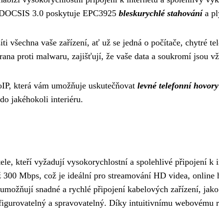
roDOCSIS 3.0 poskytuje EPC3925
bleskurychlé stahování
a pl
íti všechna vaše zařízení, ať už se jedná o počítače, chytré t
rana proti malwaru, zajišťují, že vaše data a soukromí jsou v
oIP, která vám umožňuje uskutečňovat
levné telefonní hovory
 jakéhokoli interiéru.
le, kteří vyžadují vysokorychlostní a spolehlivé připojení k
ž 300 Mbps, což je ideální pro streamování HD videa, online h
 umožňují snadné a rychlé připojení kabelových zařízení, jako 
figurovatelný a spravovatelný. Díky intuitivnímu webovému r