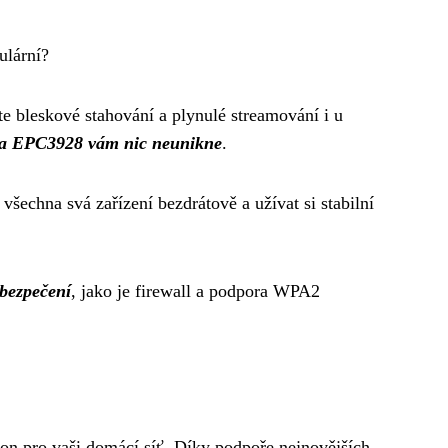
ulární?
e bleskové stahování a plynulé streamování i u
a EPC3928 vám nic neunikne
.
chna svá zařízení bezdrátově a užívat si stabilní
bezpečení
, jako je firewall a podpora WPA2
kon pro vaši domácí síť. Díky podpoře nejnovějších