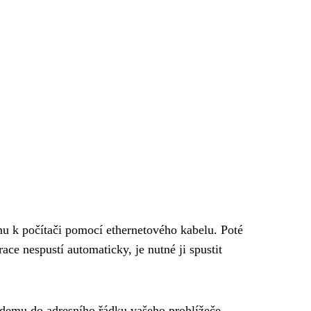
u k počítači pomocí ethernetového kabelu. Poté
ce nespustí automaticky, je nutné ji spustit
demu do adresního řádku vašeho prohlížeče.