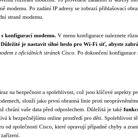
aně modemu. Po zadání IP adresy se zobrazí přihlašovací obra
odní straně modemu.
t s konfigurací modemu.
V menu konfigurace naleznete různé 
.
Důležité je nastavit silné heslo pro Wi-Fi síť, abyste za
odem z oficiálních stránek Cisco.
Po dokončení konfigurace n
 na bezpečnost a spolehlivost, což jsou klíčové aspekty p
odemech, slouží jako první obranná linie proti neoprávněnému
ímž chrání vaše data před odposlechem. Důležitá je také
funkc
pívá k bezpečnějšímu online prostředí pro děti. Spolehlivost 
 od společnosti Cisco, které opravují případné chyby a zranit
zařízení.