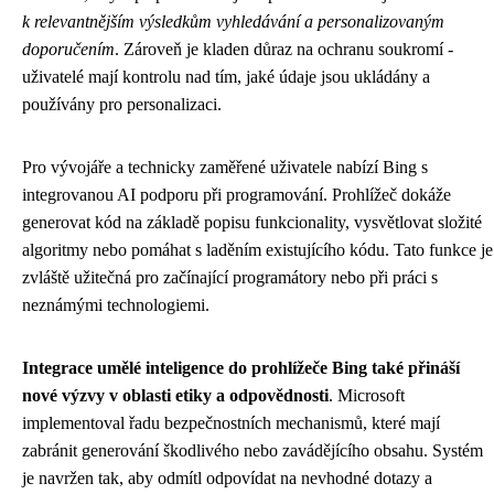
k relevantnějším výsledkům vyhledávání a personalizovaným
doporučením
. Zároveň je kladen důraz na ochranu soukromí -
uživatelé mají kontrolu nad tím, jaké údaje jsou ukládány a
používány pro personalizaci.
Pro vývojáře a technicky zaměřené uživatele nabízí Bing s
integrovanou AI podporu při programování. Prohlížeč dokáže
generovat kód na základě popisu funkcionality, vysvětlovat složité
algoritmy nebo pomáhat s laděním existujícího kódu. Tato funkce je
zvláště užitečná pro začínající programátory nebo při práci s
neznámými technologiemi.
Integrace umělé inteligence do prohlížeče Bing také přináší
nové výzvy v oblasti etiky a odpovědnosti
. Microsoft
implementoval řadu bezpečnostních mechanismů, které mají
zabránit generování škodlivého nebo zavádějícího obsahu. Systém
je navržen tak, aby odmítl odpovídat na nevhodné dotazy a