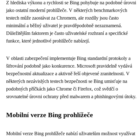
Z hlediska výkonu a rychlosti se Bing pohybuje na podobné úrovni
jako ostatní moderní prohlížeče. V některých benchmarkových
testech může zaostávat za Chromem, ale rozdíly jsou často
minimální a běžný uživatel je pravděpodobně nezaznamená.
Důležitějším faktorem je často uživatelské rozhraní a specifické
funkce, které jednotlivé prohlížeče nabízejí.
V oblasti zabezpečení implementuje Bing standardní protokoly a
šifrování podobně jako konkurence. Microsoft pravidelně vydává
bezpečnostní aktualizace a aktivně řeší objevené zranitelnosti. V
některých nezávislých testech bezpečnosti se Bing umisťuje na
podobných příčkách jako Chrome či Firefox, což svědčí o
srovnatelné úrovni ochrany před malwarem a phishingovými útoky.
Mobilní verze Bing prohlížeče
Mobilní verze Bing prohlížeče nabízí uživatelům možnost využívat