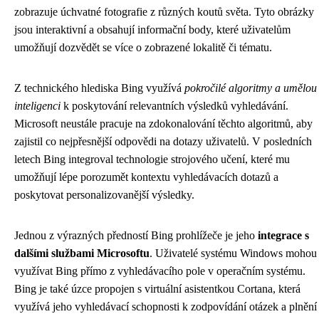
zobrazuje úchvatné fotografie z různých koutů světa. Tyto obrázky
jsou interaktivní a obsahují informační body, které uživatelům
umožňují dozvědět se více o zobrazené lokalitě či tématu.
Z technického hlediska Bing využívá
pokročilé algoritmy a umělou
inteligenci
k poskytování relevantních výsledků vyhledávání.
Microsoft neustále pracuje na zdokonalování těchto algoritmů, aby
zajistil co nejpřesnější odpovědi na dotazy uživatelů. V posledních
letech Bing integroval technologie strojového učení, které mu
umožňují lépe porozumět kontextu vyhledávacích dotazů a
poskytovat personalizovanější výsledky.
Jednou z výrazných předností Bing prohlížeče je jeho
integrace s
dalšími službami Microsoftu
. Uživatelé systému Windows mohou
využívat Bing přímo z vyhledávacího pole v operačním systému.
Bing je také úzce propojen s virtuální asistentkou Cortana, která
využívá jeho vyhledávací schopnosti k zodpovídání otázek a plnění