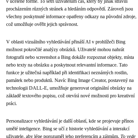
v ucelené formě. To šetří uživatelům čas, který by jinak strávili
procházením různých stránek a hledáním odpovědí. Zároveň jsou
všechny poskytnuté informace opatřeny odkazy na původní zdroje,
což umožňuje ověřit jejich správnost.
V oblasti vizuálního vyhledávání přináší AI v prohlížeči Bing
možnost pokročilé analýzy obrázků. Uživatelé mohou nahrát
fotografii nebo screenshot a Bing dokáže rozpoznat objekty, místa
nebo texty na obrázku a poskytnout relevantní informace. Tato
funkce je užitečná například při identifikaci neznámých rostlin,
památek nebo produktů. Navíc Bing Image Creator, postavený na
technologii DALL-E, umožňuje generovat originální obrázky na
základě textového popisu, což otevírá nové možnosti pro kreativní
práci.
Personalizace vyhledávání je další oblastí, kde se projevuje přínos
umělé inteligence. Bing se učí z historie vyhledávání a interakcí
uživatele, aby lépe porozuměl jeho preferencím a zájmům.
To vede