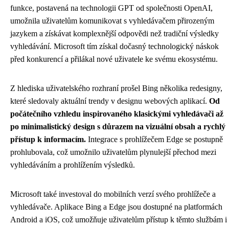
funkce, postavená na technologii GPT od společnosti OpenAI,
umožnila uživatelům komunikovat s vyhledávačem přirozeným
jazykem a získávat komplexnější odpovědi než tradiční výsledky
vyhledávání. Microsoft tím získal dočasný technologický náskok
před konkurencí a přilákal nové uživatele ke svému ekosystému.
Z hlediska uživatelského rozhraní prošel Bing několika redesigny,
které sledovaly aktuální trendy v designu webových aplikací.
Od
počátečního vzhledu inspirovaného klasickými vyhledávači až
po minimalistický design s důrazem na vizuální obsah a rychlý
přístup k informacím.
Integrace s prohlížečem Edge se postupně
prohlubovala, což umožnilo uživatelům plynulejší přechod mezi
vyhledáváním a prohlížením výsledků.
Microsoft také investoval do mobilních verzí svého prohlížeče a
vyhledávače. Aplikace Bing a Edge jsou dostupné na platformách
Android a iOS, což umožňuje uživatelům přístup k těmto službám i