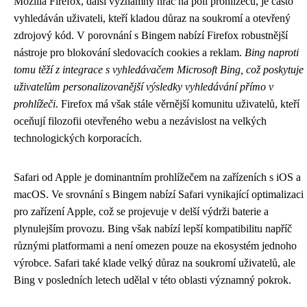
Mozilla Firefox, další významný hráč na poli prohlížečů, je často
vyhledáván uživateli, kteří kladou důraz na soukromí a otevřený
zdrojový kód. V porovnání s Bingem nabízí Firefox robustnější
nástroje pro blokování sledovacích cookies a reklam.
Bing naproti
tomu těží z integrace s vyhledávačem Microsoft Bing, což poskytuje
uživatelům personalizovanější výsledky vyhledávání přímo v
prohlížeči
. Firefox má však stále věrnější komunitu uživatelů, kteří
oceňují filozofii otevřeného webu a nezávislost na velkých
technologických korporacích.
Safari od Apple je dominantním prohlížečem na zařízeních s iOS a
macOS. Ve srovnání s Bingem nabízí Safari vynikající optimalizaci
pro zařízení Apple, což se projevuje v delší výdrži baterie a
plynulejším provozu. Bing však nabízí lepší kompatibilitu napříč
různými platformami a není omezen pouze na ekosystém jednoho
výrobce. Safari také klade velký důraz na soukromí uživatelů, ale
Bing v posledních letech udělal v této oblasti významný pokrok.