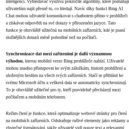
inteligencí. Vyhledávač využívá pokročilé algoritmy, které pomáhají
uživatelům najít přesně to, co hledají. Navíc díky funkci Bing AI
Chat mohou uživatelé komunikovat s chatbotem přímo v prohlížeči
a získávat odpovědi na své dotazy v přirozeném jazyce. Tato
funkce je obzvláště užitečná na mobilních zařízeních, kde je psaní
složitějších dotazů méně pohodlné než na počítači.
Synchronizace dat mezi zařízeními je další významnou
výhodou
, kterou mobilní verze Bing prohlížeče nabízí. Uživatelé
mohou snadno přistupovat ke svým záložkám, historii prohlížení a
uloženým heslům na všech svých zařízeních. Stačí se přihlásit ke
svému Microsoft účtu a veškerá data se automaticky synchronizují.
To je obzvláště užitečné pro ty, kteří pravidelně přecházejí mezi
počítačem a mobilním telefonem.
Režim čtení je funkce, která optimalizuje webové stránky pro čtení
na mobilních zařízeních. Odstraňuje rušivé elementy jako reklamy a
zbytečné formátování, takže uživatelé vidí pouze text a relevantní