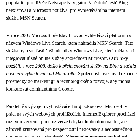
popularitu prohlížeče Netscape Navigator. V té době ještě Bing
neexistoval a Microsoft používal pro vyhledávání na internetu
službu MSN Search.
V roce 2005 Microsoft představil novou vyhledávací platformu s
názvem Windows Live Search, která nahradila MSN Search. Tato
služba byla součástí širší iniciativy Windows Live, která měla za cíl
integrovat různé online služby společnosti Microsoft.
O tři roky
později, v roce 2008, došlo k přejmenování služby na Bing a začala
nová éra vyhledávání od Microsoftu.
Společnost investovala značné
prostředky do marketingu a technologického rozvoje, aby mohla
konkurovat dominantnímu Google.
Paralelně s vývojem vyhledávače Bing pokračoval Microsoft v
práci na svých webových prohlížečích. Internet Explorer procházel
různými verzemi, přičemž verze 6 byla dlouho dominantní, ale
zároveň kritizovaná pro bezpečnostní nedostatky a nedostatečnou
podporu webových standardů.
Zlomovým momentem byl rok