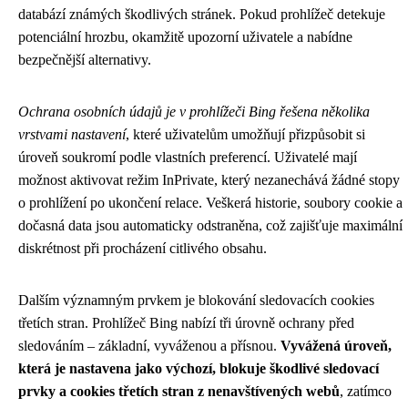
databází známých škodlivých stránek. Pokud prohlížeč detekuje
potenciální hrozbu, okamžitě upozorní uživatele a nabídne
bezpečnější alternativy.
Ochrana osobních údajů je v prohlížeči Bing řešena několika
vrstvami nastavení
, které uživatelům umožňují přizpůsobit si
úroveň soukromí podle vlastních preferencí. Uživatelé mají
možnost aktivovat režim InPrivate, který nezanechává žádné stopy
o prohlížení po ukončení relace. Veškerá historie, soubory cookie a
dočasná data jsou automaticky odstraněna, což zajišťuje maximální
diskrétnost při procházení citlivého obsahu.
Dalším významným prvkem je blokování sledovacích cookies
třetích stran. Prohlížeč Bing nabízí tři úrovně ochrany před
sledováním – základní, vyváženou a přísnou.
Vyvážená úroveň,
která je nastavena jako výchozí, blokuje škodlivé sledovací
prvky a cookies třetích stran z nenavštívených webů
, zatímco