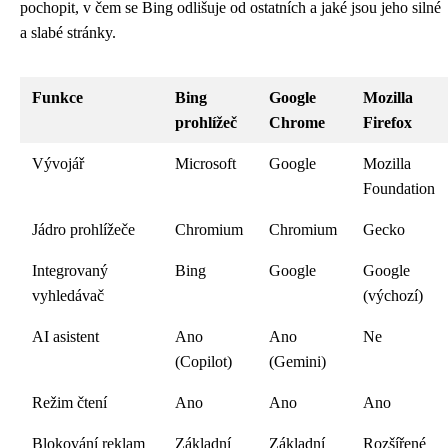
pochopit, v čem se Bing odlišuje od ostatních a jaké jsou jeho silné
a slabé stránky.
Funkce
Bing
Google
Mozilla
prohlížeč
Chrome
Firefox
Vývojář
Microsoft
Google
Mozilla
Foundation
Jádro prohlížeče
Chromium
Chromium
Gecko
Integrovaný
Bing
Google
Google
vyhledávač
(výchozí)
AI asistent
Ano
Ano
Ne
(Copilot)
(Gemini)
Režim čtení
Ano
Ano
Ano
Blokování reklam
Základní
Základní
Rozšířené