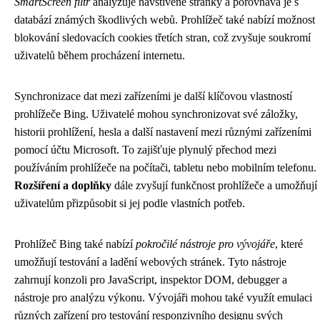
SmartScreen filtr
analyzuje navštívené stránky a porovnává je s
databází známých škodlivých webů. Prohlížeč také nabízí možnost
blokování sledovacích cookies třetích stran, což zvyšuje soukromí
uživatelů během procházení internetu.
Synchronizace dat mezi zařízeními je další klíčovou vlastností
prohlížeče Bing. Uživatelé mohou synchronizovat své záložky,
historii prohlížení, hesla a další nastavení mezi různými zařízeními
pomocí účtu Microsoft. To zajišťuje plynulý přechod mezi
používáním prohlížeče na počítači, tabletu nebo mobilním telefonu.
Rozšíření a doplňky
dále zvyšují funkčnost prohlížeče a umožňují
uživatelům přizpůsobit si jej podle vlastních potřeb.
Prohlížeč Bing také nabízí
pokročilé nástroje pro vývojáře
, které
umožňují testování a ladění webových stránek. Tyto nástroje
zahrnují konzoli pro JavaScript, inspektor DOM, debugger a
nástroje pro analýzu výkonu. Vývojáři mohou také využít emulaci
různých zařízení pro testování responzivního designu svých