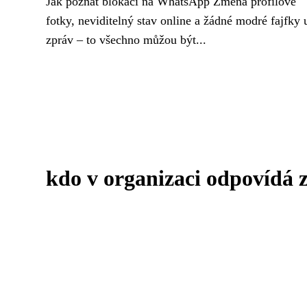
Jak poznat blokaci na WhatsApp Změna profilové
fotky, neviditelný stav online a žádné modré fajfky 
zpráv – to všechno můžou být...
kdo v organizaci odpovídá z