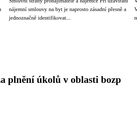
Smluvní strany pronajímatele a nájemce Při uzavírání
V
u
nájemní smlouvy na byt je naprosto zásadní přesně a
V
jednoznačně identifikovat...
m
a plnění úkolů v oblasti bozp