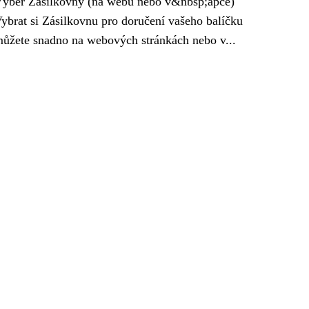
ýběr Zásilkovny (na webu nebo v&nbsp;apce)
ybrat si Zásilkovnu pro doručení vašeho balíčku
ůžete snadno na webových stránkách nebo v...