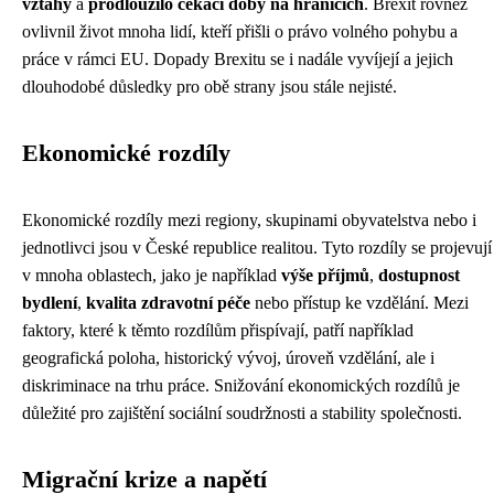
vztahy
a
prodloužilo čekací doby na hranicích
. Brexit rovněž
ovlivnil život mnoha lidí, kteří přišli o právo volného pohybu a
práce v rámci EU. Dopady Brexitu se i nadále vyvíjejí a jejich
dlouhodobé důsledky pro obě strany jsou stále nejisté.
Ekonomické rozdíly
Ekonomické rozdíly mezi regiony, skupinami obyvatelstva nebo i
jednotlivci jsou v České republice realitou. Tyto rozdíly se projevují
v mnoha oblastech, jako je například
výše příjmů
,
dostupnost
bydlení
,
kvalita zdravotní péče
nebo přístup ke vzdělání. Mezi
faktory, které k těmto rozdílům přispívají, patří například
geografická poloha, historický vývoj, úroveň vzdělání, ale i
diskriminace na trhu práce. Snižování ekonomických rozdílů je
důležité pro zajištění sociální soudržnosti a stability společnosti.
Migrační krize a napětí