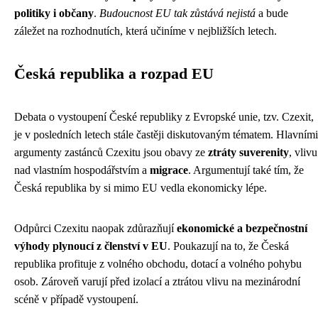
politiky i občany
.
Budoucnost EU tak zůstává nejistá
a bude
záležet na rozhodnutích, která učiníme v nejbližších letech.
Česká republika a rozpad EU
Debata o vystoupení České republiky z Evropské unie, tzv. Czexit,
je v posledních letech stále častěji diskutovaným tématem. Hlavními
argumenty zastánců Czexitu jsou obavy ze
ztráty suverenity
, vlivu
nad vlastním hospodářstvím a
migrace
. Argumentují také tím, že
Česká republika by si mimo EU vedla ekonomicky lépe.
Odpůrci Czexitu naopak zdůrazňují
ekonomické a bezpečnostní
výhody plynoucí z členství v EU
. Poukazují na to, že Česká
republika profituje z volného obchodu, dotací a volného pohybu
osob. Zároveň varují před izolací a ztrátou vlivu na mezinárodní
scéně v případě vystoupení.