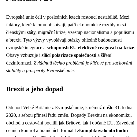
Evropská unie čelí v posledních letech rostoucí nestabilitě. Mezi
faktory, které k tomu přispívají, patří ekonomické rozdíly mezi
členskými státy, migrační krize, vzestup nacionalismu a populismu
a brexit. Tyto výzvy vyvolávají otázky ohledně budoucnosti
evropské integrace a
schopnosti EU efektivně reagovat na krize
.
Obavy vzbuzuje i
sílící polarizace společnosti
a šíření
dezinformací.
Zvládnutí těchto problémů je klíčové pro zachování
stability a prosperity Evropské unie.
Brexit a jeho dopad
Odchod Velké Británie z Evropské unie, k němuž došlo 31. ledna
2020, s sebou přinesl řadu změn. Dopady Brexitu na ekonomiku,
obchod a cestování pocítili jak Britové, tak i občané EU. Zavedení
celních kontrol a hraničních formalit
zkomplikovalo obchodní