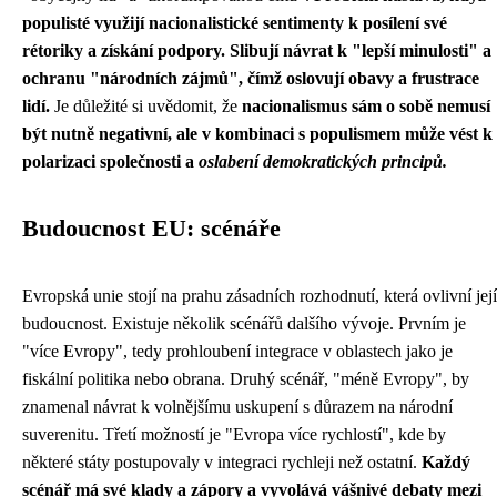
populisté využijí nacionalistické sentimenty k posílení své
rétoriky a získání podpory. Slibují návrat k "lepší minulosti" a
ochranu "národních zájmů", čímž oslovují obavy a frustrace
lidí.
Je důležité si uvědomit, že
nacionalismus sám o sobě nemusí
být nutně negativní, ale v kombinaci s populismem může vést k
polarizaci společnosti a
oslabení demokratických principů.
Budoucnost EU: scénáře
Evropská unie stojí na prahu zásadních rozhodnutí, která ovlivní její
budoucnost. Existuje několik scénářů dalšího vývoje. Prvním je
"více Evropy", tedy prohloubení integrace v oblastech jako je
fiskální politika nebo obrana. Druhý scénář, "méně Evropy", by
znamenal návrat k volnějšímu uskupení s důrazem na národní
suverenitu. Třetí možností je "Evropa více rychlostí", kde by
některé státy postupovaly v integraci rychleji než ostatní.
Každý
scénář má své klady a zápory a vyvolává vášnivé debaty mezi