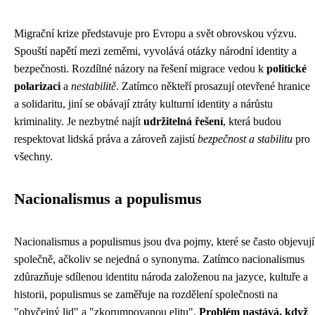
Migrační krize představuje pro Evropu a svět obrovskou výzvu.
Spouští napětí mezi zeměmi, vyvolává otázky národní identity a
bezpečnosti. Rozdílné názory na řešení migrace vedou k
politické
polarizaci
a
nestabilitě
. Zatímco někteří prosazují otevřené hranice
a solidaritu, jiní se obávají ztráty kulturní identity a nárůstu
kriminality. Je nezbytné najít
udržitelná řešení
, která budou
respektovat lidská práva a zároveň zajistí
bezpečnost a stabilitu
pro
všechny.
Nacionalismus a populismus
Nacionalismus a populismus jsou dva pojmy, které se často objevují
společně, ačkoliv se nejedná o synonyma. Zatímco nacionalismus
zdůrazňuje sdílenou identitu národa založenou na jazyce, kultuře a
historii, populismus se zaměřuje na rozdělení společnosti na
"obyčejný lid" a "zkorumpovanou elitu".
Problém nastává, když