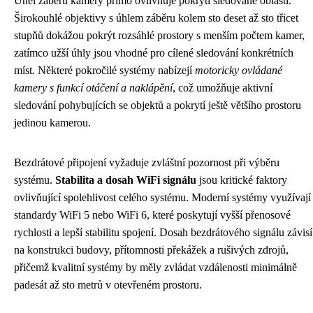
Úhel záběru kamery přímo ovlivňuje pokrytí sledované oblasti.
Širokouhlé objektivy s úhlem záběru kolem sto deset až sto třicet
stupňů dokážou pokrýt rozsáhlé prostory s menším počtem kamer,
zatímco užší úhly jsou vhodné pro cílené sledování konkrétních
míst. Některé pokročilé systémy nabízejí
motoricky ovládané
kamery s funkcí otáčení a naklápění
, což umožňuje aktivní
sledování pohybujících se objektů a pokrytí ještě většího prostoru
jedinou kamerou.
Bezdrátové připojení vyžaduje zvláštní pozornost při výběru
systému.
Stabilita a dosah WiFi signálu
jsou kritické faktory
ovlivňující spolehlivost celého systému. Moderní systémy využívají
standardy WiFi 5 nebo WiFi 6, které poskytují vyšší přenosové
rychlosti a lepší stabilitu spojení. Dosah bezdrátového signálu závisí
na konstrukci budovy, přítomnosti překážek a rušivých zdrojů,
přičemž kvalitní systémy by měly zvládat vzdálenosti minimálně
padesát až sto metrů v otevřeném prostoru.