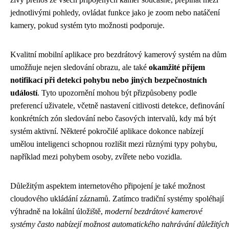
jednotlivými pohledy, ovládat funkce jako je zoom nebo natáčení
kamery, pokud systém tyto možnosti podporuje.
Kvalitní mobilní aplikace pro bezdrátový kamerový systém na dům
umožňuje nejen sledování obrazu, ale také
okamžité příjem
notifikací při detekci pohybu nebo jiných bezpečnostních
událostí
. Tyto upozornění mohou být přizpůsobeny podle
preferencí uživatele, včetně nastavení citlivosti detekce, definování
konkrétních zón sledování nebo časových intervalů, kdy má být
systém aktivní. Některé pokročilé aplikace dokonce nabízejí
umělou inteligenci schopnou rozlišit mezi různými typy pohybu,
například mezi pohybem osoby, zvířete nebo vozidla.
Důležitým aspektem internetového připojení je také možnost
cloudového ukládání záznamů. Zatímco tradiční systémy spoléhají
výhradně na lokální úložiště,
moderní bezdrátové kamerové
systémy často nabízejí možnost automatického nahrávání důležitých