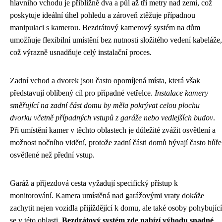
hlavního vchodu je přibližně dva a půl až tři metry nad zemí, což
poskytuje ideální úhel pohledu a zároveň ztěžuje případnou
manipulaci s kamerou. Bezdrátový kamerový systém na dům
umožňuje flexibilní umístění bez nutnosti složitého vedení kabeláže,
což výrazně usnadňuje celý instalační proces.
Zadní vchod a dvorek jsou často opomíjená místa, která však
představují oblíbený cíl pro případné vetřelce.
Instalace kamery
směřující na zadní část domu by měla pokrývat celou plochu
dvorku včetně případných vstupů z garáže nebo vedlejších budov
.
Při umístění kamer v těchto oblastech je důležité zvážit osvětlení a
možnost nočního vidění, protože zadní části domů bývají často hůře
osvětlené než přední vstup.
Garáž a příjezdová cesta vyžadují specifický přístup k
monitorování. Kamera umístěná nad garážovými vraty dokáže
zachytit nejen vozidla přijíždějící k domu, ale také osoby pohybující
se v této oblasti.
Bezdrátový systém zde nabízí výhodu snadné