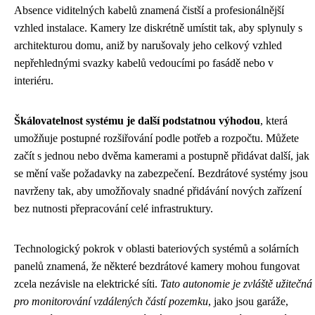
Absence viditelných kabelů znamená čistší a profesionálnější
vzhled instalace. Kamery lze diskrétně umístit tak, aby splynuly s
architekturou domu, aniž by narušovaly jeho celkový vzhled
nepřehlednými svazky kabelů vedoucími po fasádě nebo v
interiéru.
Škálovatelnost systému je další podstatnou výhodou
, která
umožňuje postupné rozšiřování podle potřeb a rozpočtu. Můžete
začít s jednou nebo dvěma kamerami a postupně přidávat další, jak
se mění vaše požadavky na zabezpečení. Bezdrátové systémy jsou
navrženy tak, aby umožňovaly snadné přidávání nových zařízení
bez nutnosti přepracování celé infrastruktury.
Technologický pokrok v oblasti bateriových systémů a solárních
panelů znamená, že některé bezdrátové kamery mohou fungovat
zcela nezávisle na elektrické síti.
Tato autonomie je zvláště užitečná
pro monitorování vzdálených částí pozemku
, jako jsou garáže,