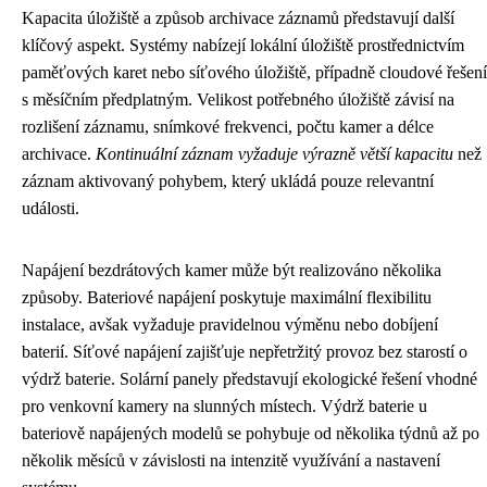
Kapacita úložiště a způsob archivace záznamů představují další
klíčový aspekt. Systémy nabízejí lokální úložiště prostřednictvím
paměťových karet nebo síťového úložiště, případně cloudové řešení
s měsíčním předplatným. Velikost potřebného úložiště závisí na
rozlišení záznamu, snímkové frekvenci, počtu kamer a délce
archivace.
Kontinuální záznam vyžaduje výrazně větší kapacitu
než
záznam aktivovaný pohybem, který ukládá pouze relevantní
události.
Napájení bezdrátových kamer může být realizováno několika
způsoby. Bateriové napájení poskytuje maximální flexibilitu
instalace, avšak vyžaduje pravidelnou výměnu nebo dobíjení
baterií. Síťové napájení zajišťuje nepřetržitý provoz bez starostí o
výdrž baterie. Solární panely představují ekologické řešení vhodné
pro venkovní kamery na slunných místech. Výdrž baterie u
bateriově napájených modelů se pohybuje od několika týdnů až po
několik měsíců v závislosti na intenzitě využívání a nastavení