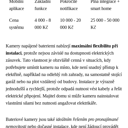
Mobilní
Základní
Pokročilé
Plná integrace +
aplikace
funkce
notifikace
smart home
Cena
4 000 - 8
10 000 - 20
25 000 - 50 000
systému
000 Kč
000 Kč
Kč
Kamery napájené bateriemi nabízejí
maximální flexibilitu při
instalaci
, protože nejsou závislé na dostupnosti elektrických
zásuvek. Tato vlastnost je obzvláště cenná v situacích, kdy
potřebujete umístit kameru na místo, kde není snadný přístup k
elektřině, například na odlehlý roh zahrady, na samostatně stojící
garáž nebo na plot vzdálený od budovy. Instalace je výrazně
jednodušší a rychlejší, protože odpadá nutnost vést kabely a řešit
elektrické připojení. Majitel domu si může kameru nainstalovat
vlastními silami bez nutnosti angažovat elektrikáře.
Bateriové kamery jsou také
ideálním řešením pro pronajímané
nemovitosti
nebo dočasné instalace, kde není žádoucí provádět