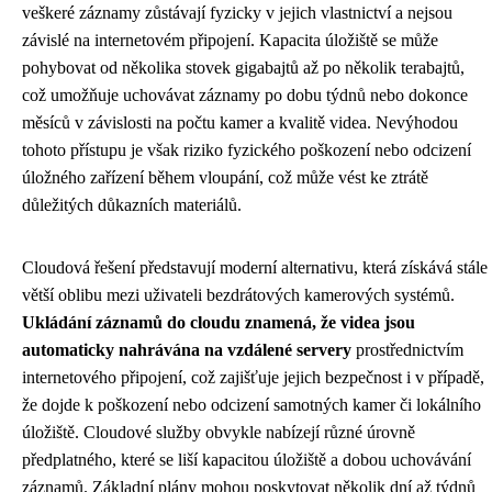
veškeré záznamy zůstávají fyzicky v jejich vlastnictví a nejsou
závislé na internetovém připojení. Kapacita úložiště se může
pohybovat od několika stovek gigabajtů až po několik terabajtů,
což umožňuje uchovávat záznamy po dobu týdnů nebo dokonce
měsíců v závislosti na počtu kamer a kvalitě videa. Nevýhodou
tohoto přístupu je však riziko fyzického poškození nebo odcizení
úložného zařízení během vloupání, což může vést ke ztrátě
důležitých důkazních materiálů.
Cloudová řešení představují moderní alternativu, která získává stále
větší oblibu mezi uživateli bezdrátových kamerových systémů.
Ukládání záznamů do cloudu znamená, že videa jsou
automaticky nahrávána na vzdálené servery
prostřednictvím
internetového připojení, což zajišťuje jejich bezpečnost i v případě,
že dojde k poškození nebo odcizení samotných kamer či lokálního
úložiště. Cloudové služby obvykle nabízejí různé úrovně
předplatného, které se liší kapacitou úložiště a dobou uchovávání
záznamů. Základní plány mohou poskytovat několik dní až týdnů