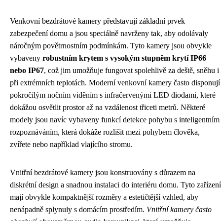
Venkovní bezdrátové kamery představují základní prvek
zabezpečení domu a jsou speciálně navrženy tak, aby odolávaly
náročným povětrnostním podmínkám. Tyto kamery jsou obvykle
vybaveny
robustním krytem s vysokým stupněm krytí IP66
nebo IP67
, což jim umožňuje fungovat spolehlivě za deště, sněhu i
při extrémních teplotách. Moderní venkovní kamery často disponují
pokročilým nočním viděním s infračervenými LED diodami, které
dokážou osvětlit prostor až na vzdálenost třiceti metrů. Některé
modely jsou navíc vybaveny funkcí detekce pohybu s inteligentním
rozpoznáváním, která dokáže rozlišit mezi pohybem člověka,
zvířete nebo například vlajícího stromu.
Vnitřní bezdrátové kamery jsou konstruovány s důrazem na
diskrétní design a snadnou instalaci do interiéru domu. Tyto zařízení
mají obvykle kompaktnější rozměry a estetičtější vzhled, aby
nenápadně splynuly s domácím prostředím.
Vnitřní kamery často