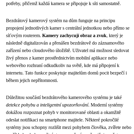
potřeby, přičemž každá kamera se připojuje k síti samostatně.
Bezdrátový kamerový systém na dům funguje na principu
propojení jednotlivých kamer s centrální jednotkou nebo přímo se
síťovým routerem.
Kamery zachycují obraz a zvuk
, který je
následně digitalizován a přenášen bezdrátově do záznamového
zařízení nebo cloudového úložiště. Uživatel má možnost sledovat
živý přenos z kamer prostřednictvím mobilní aplikace nebo
webového rozhraní odkudkoliv na světě, kde má připojení k
internetu. Tato funkce poskytuje majitelům domů pocit bezpečí i
během jejich nepřítomnosti.
Důležitou součástí bezdrátového kamerového systému je také
detekce pohybu a inteligentní upozorňování
. Moderní systémy
dokážou rozpoznat pohyb v monitorované oblasti a okamžitě
odeslat notifikaci na smartphone majitele. Některé pokročilé
systémy jsou schopny rozlišit mezi pohybem člověka, zvířete nebo