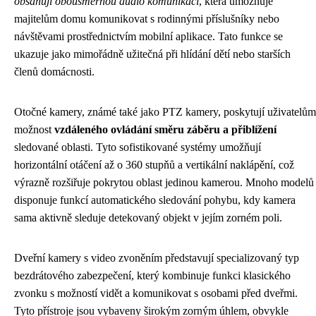
obsahují obousměrnou audio komunikaci
, která umožňuje
majitelům domu komunikovat s rodinnými příslušníky nebo
návštěvami prostřednictvím mobilní aplikace. Tato funkce se
ukazuje jako mimořádně užitečná při hlídání dětí nebo starších
členů domácnosti.
Otočné kamery, známé také jako PTZ kamery, poskytují uživatelům
možnost
vzdáleného ovládání směru záběru a přiblížení
sledované oblasti. Tyto sofistikované systémy umožňují
horizontální otáčení až o 360 stupňů a vertikální naklápění, což
výrazně rozšiřuje pokrytou oblast jedinou kamerou. Mnoho modelů
disponuje funkcí automatického sledování pohybu, kdy kamera
sama aktivně sleduje detekovaný objekt v jejím zorném poli.
Dveřní kamery s video zvoněním představují specializovaný typ
bezdrátového zabezpečení, který kombinuje funkci klasického
zvonku s možností vidět a komunikovat s osobami před dveřmi.
Tyto přístroje jsou vybaveny širokým zorným úhlem, obvykle