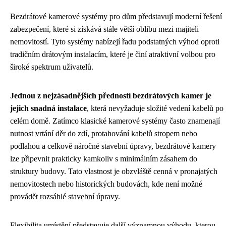
Bezdrátové kamerové systémy pro dům představují moderní řešení
zabezpečení, které si získává stále větší oblibu mezi majiteli
nemovitostí. Tyto systémy nabízejí řadu podstatných výhod oproti
tradičním drátovým instalacím, které je činí atraktivní volbou pro
široké spektrum uživatelů.
Jednou z nejzásadnějších předností bezdrátových kamer je
jejich snadná instalace
, která nevyžaduje složité vedení kabelů po
celém domě. Zatímco klasické kamerové systémy často znamenají
nutnost vrtání děr do zdí, protahování kabelů stropem nebo
podlahou a celkově náročné stavební úpravy, bezdrátové kamery
lze připevnit prakticky kamkoliv s minimálním zásahem do
struktury budovy. Tato vlastnost je obzvláště cenná v pronajatých
nemovitostech nebo historických budovách, kde není možné
provádět rozsáhlé stavební úpravy.
Flexibilita umístění představuje další významnou výhodu, kterou