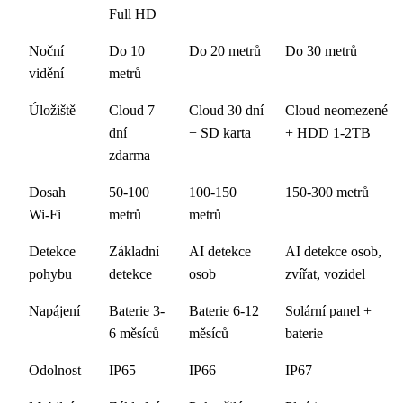
Full HD
Noční
Do 10
Do 20 metrů
Do 30 metrů
vidění
metrů
Úložiště
Cloud 7
Cloud 30 dní
Cloud neomezené
dní
+ SD karta
+ HDD 1-2TB
zdarma
Dosah
50-100
100-150
150-300 metrů
Wi-Fi
metrů
metrů
Detekce
Základní
AI detekce
AI detekce osob,
pohybu
detekce
osob
zvířat, vozidel
Napájení
Baterie 3-
Baterie 6-12
Solární panel +
6 měsíců
měsíců
baterie
Odolnost
IP65
IP66
IP67