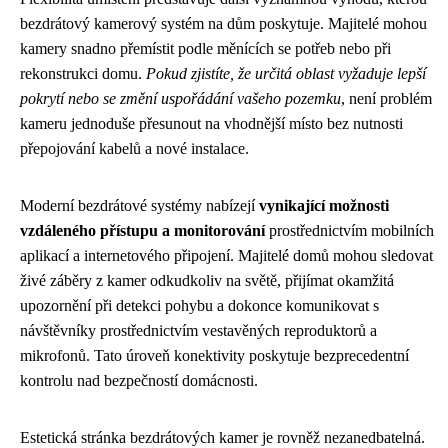
bezdrátový kamerový systém na dům poskytuje. Majitelé mohou
kamery snadno přemístit podle měnících se potřeb nebo při
rekonstrukci domu.
Pokud zjistíte, že určitá oblast vyžaduje lepší
pokrytí nebo se změní uspořádání vašeho pozemku
, není problém
kameru jednoduše přesunout na vhodnější místo bez nutnosti
přepojování kabelů a nové instalace.
Moderní bezdrátové systémy nabízejí
vynikající možnosti
vzdáleného přístupu a monitorování
prostřednictvím mobilních
aplikací a internetového připojení. Majitelé domů mohou sledovat
živé záběry z kamer odkudkoliv na světě, přijímat okamžitá
upozornění při detekci pohybu a dokonce komunikovat s
návštěvníky prostřednictvím vestavěných reproduktorů a
mikrofonů. Tato úroveň konektivity poskytuje bezprecedentní
kontrolu nad bezpečností domácnosti.
Estetická stránka bezdrátových kamer je rovněž nezanedbatelná.