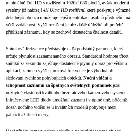
minimálně Full HD s rozlišením 1920x1080 pixelů, avšak moderní
systémy již nabízejí
4K Ultra HD rozlišení
, které poskytuje výrazně
detailnější obraz a umožňuje lepší identifikaci osob či předmětů i na
větší vzdálenost. Vyšší rozlišení je obzvláště důležité při potřebě
přiblížení záznamu, kdy se zachová dostatečná čitelnost detailů.
Snímková frekvence představuje další podstatný parametr, který
určuje plynulost zaznamenaného obrazu. Standardní hodnota třicet
snímků za sekundu zajišťuje dostatečně plynulý obraz pro většinu
aplikací, zatímco vyšší snímková frekvence je výhodná při
sledování rychle se pohybujících objektů.
Noční vidění a
schopnost záznamu za špatných světelných podmínek
jsou
nezbytné vlastnosti kvalitního bezdrátového kamerového systému.
Infračervené LED diody umožňují záznam i v úplné tmě, přičemž
dosah nočního vidění se u kvalitních modelů pohybuje mezi
patnácti až třiceti metry.