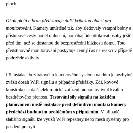
ploch.
Okolí plotů a bran představuje další kritickou oblast pro
monitorování
. Kamery umístěné tak, aby sledovaly vstupní brány a
přístupové cesty podél oplocení, pomáhají identifikovat osoby ještě
před tím, než se dostanou do bezprostřední blízkosti domu. Toto
předstihovné monitorování poskytuje cenný čas na reakci v případě
podezřelé aktivity.
Při instalaci bezdrátového kamerového systému na dům je nezbytné
zvážit dosah WiFi signálu a případné překážky. Zdi, kovové
konstrukce a další elektronická zařízení mohou ovlivnit kvalitu
bezdrátového přenosu.
Testování síly signálu na každém
plánovaném místě instalace před definitivní montáží kamery
předchází budoucím problémům s připojením
. V případě
slabšího signálu lze využít WiFi repeatery nebo mesh systémy pro
posílení pokrytí.