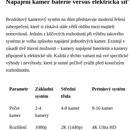
Napájení kamer baterie versus elektrická síť
Bezdrátový kamerový systém na dům představuje moderní řešení
zabezpečení, které si získává stále větší oblibu mezi majiteli
nemovitostí. Jedním z klíčových rozhodnutí při výběru takového
systému je volba způsobu napájení jednotlivých kamer. Existují v
zásadě dvě hlavní možnosti – kamery napájené bateriemi a kamery
připojené k elektrické síti. Každá z těchto variant má své specifické
výhody i nevýhody, které je nutné pečlivě zvážit před konečným
rozhodnutím.
Parametr
Základní
Střední
Prémiový systém
systém
třída
Počet
2-4
4-8 kamer
8-16 kamer
kamer
kamery
Rozlišení
1080p
2K (1440p)
4K Ultra HD