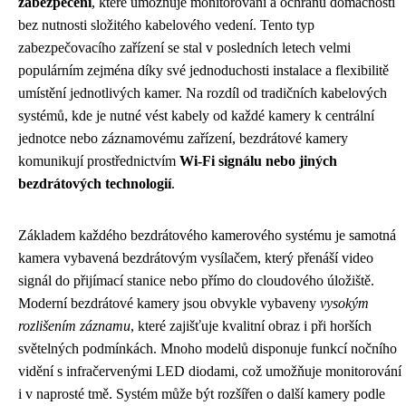
zabezpečení
, které umožňuje monitorování a ochranu domácnosti
bez nutnosti složitého kabelového vedení. Tento typ
zabezpečovacího zařízení se stal v posledních letech velmi
populárním zejména díky své jednoduchosti instalace a flexibilitě
umístění jednotlivých kamer. Na rozdíl od tradičních kabelových
systémů, kde je nutné vést kabely od každé kamery k centrální
jednotce nebo záznamovému zařízení, bezdrátové kamery
komunikují prostřednictvím
Wi-Fi signálu nebo jiných
bezdrátových technologií
.
Základem každého bezdrátového kamerového systému je samotná
kamera vybavená bezdrátovým vysílačem, který přenáší video
signál do přijímací stanice nebo přímo do cloudového úložiště.
Moderní bezdrátové kamery jsou obvykle vybaveny
vysokým
rozlišením záznamu
, které zajišťuje kvalitní obraz i při horších
světelných podmínkách. Mnoho modelů disponuje funkcí nočního
vidění s infračervenými LED diodami, což umožňuje monitorování
i v naprosté tmě. Systém může být rozšířen o další kamery podle