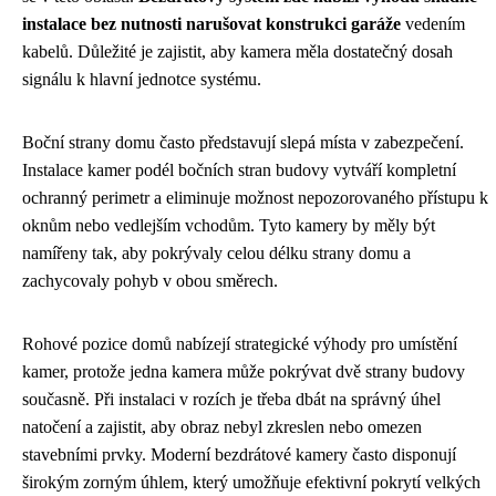
instalace bez nutnosti narušovat konstrukci garáže
vedením
kabelů. Důležité je zajistit, aby kamera měla dostatečný dosah
signálu k hlavní jednotce systému.
Boční strany domu často představují slepá místa v zabezpečení.
Instalace kamer podél bočních stran budovy vytváří kompletní
ochranný perimetr a eliminuje možnost nepozorovaného přístupu k
oknům nebo vedlejším vchodům. Tyto kamery by měly být
namířeny tak, aby pokrývaly celou délku strany domu a
zachycovaly pohyb v obou směrech.
Rohové pozice domů nabízejí strategické výhody pro umístění
kamer, protože jedna kamera může pokrývat dvě strany budovy
současně. Při instalaci v rozích je třeba dbát na správný úhel
natočení a zajistit, aby obraz nebyl zkreslen nebo omezen
stavebními prvky. Moderní bezdrátové kamery často disponují
širokým zorným úhlem, který umožňuje efektivní pokrytí velkých