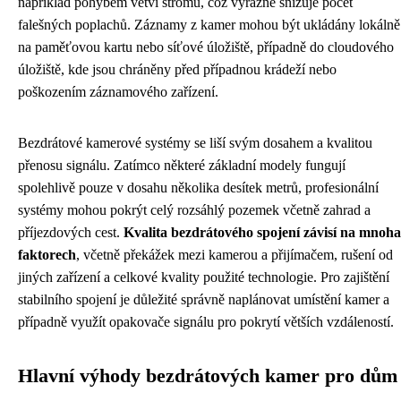
například pohybem větví stromu, což výrazně snižuje počet
falešných poplachů. Záznamy z kamer mohou být ukládány lokálně
na paměťovou kartu nebo síťové úložiště, případně do cloudového
úložiště, kde jsou chráněny před případnou krádeží nebo
poškozením záznamového zařízení.
Bezdrátové kamerové systémy se liší svým dosahem a kvalitou
přenosu signálu. Zatímco některé základní modely fungují
spolehlivě pouze v dosahu několika desítek metrů, profesionální
systémy mohou pokrýt celý rozsáhlý pozemek včetně zahrad a
příjezdových cest.
Kvalita bezdrátového spojení závisí na mnoha
faktorech
, včetně překážek mezi kamerou a přijímačem, rušení od
jiných zařízení a celkové kvality použité technologie. Pro zajištění
stabilního spojení je důležité správně naplánovat umístění kamer a
případně využít opakovače signálu pro pokrytí větších vzdáleností.
Hlavní výhody bezdrátových kamer pro dům